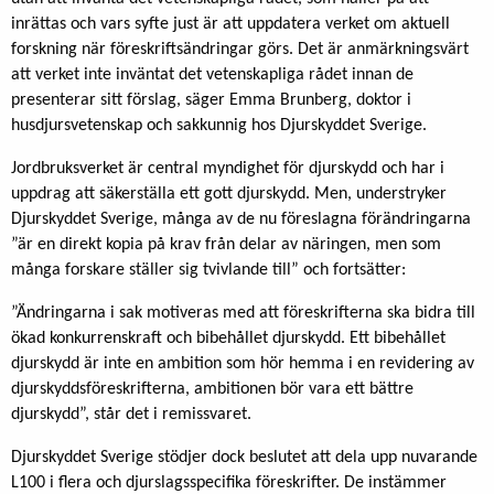
inrättas och vars syfte just är att uppdatera verket om aktuell
forskning när föreskriftsändringar görs. Det är anmärkningsvärt
att verket inte inväntat det vetenskapliga rådet innan de
presenterar sitt förslag, säger Emma Brunberg, doktor i
husdjursvetenskap och sakkunnig hos Djurskyddet Sverige.
Jordbruksverket är central myndighet för djurskydd och har i
uppdrag att säkerställa ett gott djurskydd. Men, understryker
Djurskyddet Sverige, många av de nu föreslagna förändringarna
”är en direkt kopia på krav från delar av näringen, men som
många forskare ställer sig tvivlande till” och fortsätter:
”Ändringarna i sak motiveras med att föreskrifterna ska bidra till
ökad konkurrenskraft och bibehållet djurskydd. Ett bibehållet
djurskydd är inte en ambition som hör hemma i en revidering av
djurskyddsföreskrifterna, ambitionen bör vara ett bättre
djurskydd”, står det i remissvaret.
Djurskyddet Sverige stödjer dock beslutet att dela upp nuvarande
L100 i flera och djurslagsspecifika föreskrifter. De instämmer