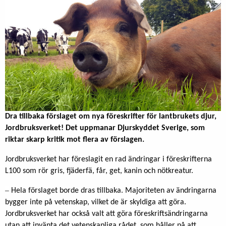
Dra tillbaka förslaget om nya föreskrifter för lantbrukets djur,
Jordbruksverket!
Det uppmanar Djurskyddet Sverige, som
riktar skarp kritik mot flera av förslagen.
Jordbruksverket har föreslagit en rad ändringar i föreskrifterna
L100 som rör gris, fjäderfä, får, get, kanin och nötkreatur.
–
Hela förslaget borde dras tillbaka. Majoriteten av ändringarna
bygger inte på vetenskap, vilket de är skyldiga att göra.
Jordbruksverket har också valt att göra föreskriftsändringarna
utan att invänta det vetenskapliga rådet, som håller på att