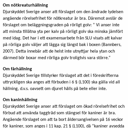
Om nötkreaturhållning
Djurskyddet Sverige anser att förslaget om den ändrade lydelsen
angående rörelsefrihet för nötkreatur är bra. Däremot avslår de
förslaget om beläggningsgraden på rörligt golv: ” Vi anser inte
att minsta tillåtna yta per kalv på rörligt golv ska minska jämfört
med idag. Det har i ett examensarbete från SLU visats att kalvar
på rörliga golv väljer att lägga sig längst bak i boxen (Bannbers,
2007). Detta innebär att de helst inte utnyttjar hela ytan och
därmed bör boxar med rörliga golv troligtvis vara större.”
Om fårhållning
Djurskyddet Sverige tillstyrker förslaget att det i föreskrifterna
uttryckligen ska anges att förbuden i 6 § (L100) ska gälla vid all
hållning, d.v.s. oavsett om djuret hålls på bete eller inte.
Om kaninhållning
Djurskyddet Sverige anser att förslaget om ökad rörelsefrihet och
förbud att använda taggtråd som stängsel för kaniner är bra.
Angående förslaget om att ta bort åldersangivelsen på 16 veckor
för kaniner, som anges i 11 kap. 21 § (L100), då ”kaniner avsedda