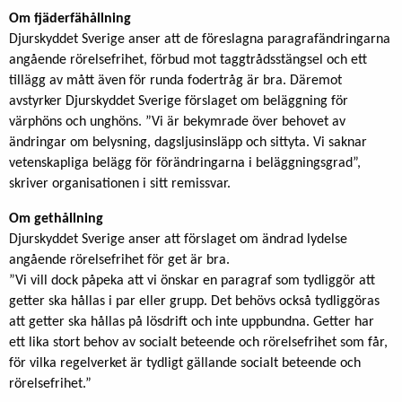
Om fjäderfähållning
Djurskyddet Sverige anser att de föreslagna paragrafändringarna
angående rörelsefrihet, förbud mot taggtrådsstängsel och ett
tillägg av mått även för runda fodertråg är bra. Däremot
avstyrker Djurskyddet Sverige förslaget om beläggning för
värphöns och unghöns. ”Vi är bekymrade över behovet av
ändringar om belysning, dagsljusinsläpp och sittyta. Vi saknar
vetenskapliga belägg för förändringarna i beläggningsgrad”,
skriver organisationen i sitt remissvar.
Om gethållning
Djurskyddet Sverige anser att förslaget om ändrad lydelse
angående rörelsefrihet för get är bra.
”Vi vill dock påpeka att vi önskar en paragraf som tydliggör att
getter ska hållas i par eller grupp. Det behövs också tydliggöras
att getter ska hållas på lösdrift och inte uppbundna. Getter har
ett lika stort behov av socialt beteende och rörelsefrihet som får,
för vilka regelverket är tydligt gällande socialt beteende och
rörelsefrihet.”