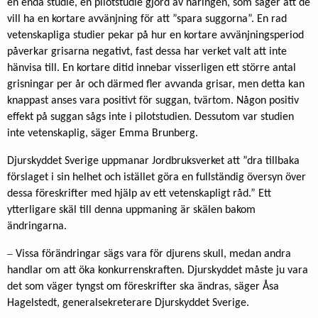
en enda studie, en pilotstudie gjord av näringen, som säger att de
vill ha en kortare avvänjning för att ”spara suggorna”. En rad
vetenskapliga studier pekar på hur en kortare avvänjningsperiod
påverkar grisarna negativt, fast dessa har verket valt att inte
hänvisa till. En kortare ditid innebar visserligen ett större antal
grisningar per år och därmed fler avvanda grisar, men detta kan
knappast anses vara positivt för suggan, tvärtom. Någon positiv
effekt på suggan sågs inte i pilotstudien. Dessutom var studien
inte vetenskaplig, säger Emma Brunberg.
Djurskyddet Sverige uppmanar Jordbruksverket att ”dra tillbaka
förslaget i sin helhet och istället göra en fullständig översyn över
dessa föreskrifter med hjälp av ett vetenskapligt råd.” Ett
ytterligare skäl till denna uppmaning är skälen bakom
ändringarna.
–
Vissa förändringar sägs vara för djurens skull, medan andra
handlar om att öka konkurrenskraften. Djurskyddet måste ju vara
det som väger tyngst om föreskrifter ska ändras, säger Åsa
Hagelstedt, generalsekreterare Djurskyddet Sverige.