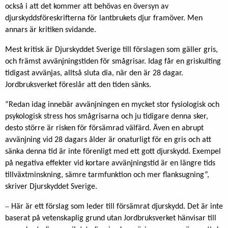
också i att det kommer att behövas en översyn av
djurskyddsföreskrifterna för lantbrukets djur framöver. Men
annars är kritiken svidande.
Mest kritisk är Djurskyddet Sverige till förslagen som gäller gris,
och främst avvänjningstiden för smågrisar. Idag får en griskulting
tidigast avvänjas, alltså sluta dia, när den är 28 dagar.
Jordbruksverket föreslår att den tiden sänks.
”Redan idag innebär avvänjningen en mycket stor fysiologisk och
psykologisk stress hos smågrisarna och ju tidigare denna sker,
desto större är risken för försämrad välfärd. Även en abrupt
avvänjning vid 28 dagars ålder är onaturligt för en gris och att
sänka denna tid är inte förenligt med ett gott djurskydd. Exempel
på negativa effekter vid kortare avvänjningstid är en längre tids
tillväxtminskning, sämre tarmfunktion och mer flanksugning”,
skriver Djurskyddet Sverige.
–
Här är ett förslag som leder till försämrat djurskydd. Det är inte
baserat på vetenskaplig grund utan Jordbruksverket hänvisar till