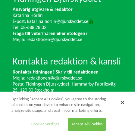
Ansvarig utgivare & redaktör
Katarina Hörlin
E-post:
katarina.horlin@djurskyddet.se
Tel: 08-688 28 32
Fråga till veterinären eller etologen?
Mejla:
redaktionen@djurskyddet.se
Kontakta redaktion & kansli
Kontakta tidningen? Skriv till redaktionen
Mejla:
redaktionen@djurskyddet.se
Posta: Tidningen Djurskyddet, Hammarby Fabriksväg
25, 120 30 Stockholm
Ändra adress? Kontakta kansliet
By clicking “Accept All Cookies”, you agree to the storing
Växel: 08-673 35 11 E-post:
info@djurskyddet.se
of cookies on your device to enhance site navigation,
analyze site usage, and assist in our marketing efforts.
© 2026 Tidningen Djurskyddet.
Cookies Settings
Accept All Cookies