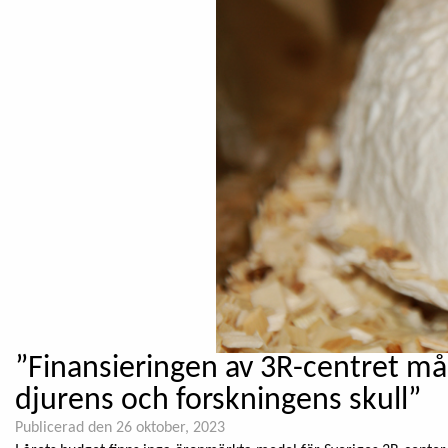
”Finansieringen av 3R-centret mås
djurens och forskningens skull”
Publicerad den 26 oktober, 2023