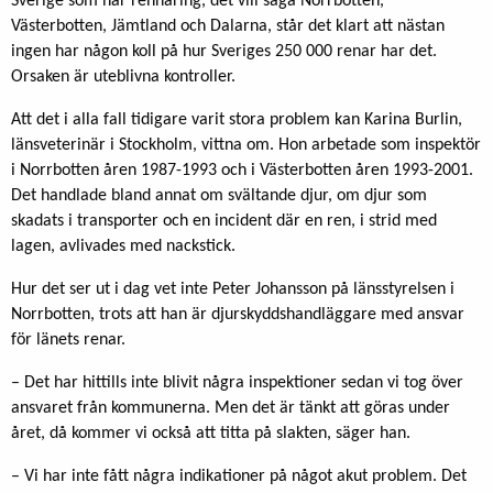
Sverige som har rennäring, det vill säga Norrbotten,
Västerbotten, Jämtland och Dalarna, står det klart att nästan
ingen har någon koll på hur Sveriges 250 000 renar har det.
Orsaken är uteblivna kontroller.
Att det i alla fall tidigare varit stora problem kan Karina Burlin,
länsveterinär i Stockholm, vittna om. Hon arbetade som inspektör
i Norrbotten åren 1987-1993 och i Västerbotten åren 1993-2001.
Det handlade bland annat om svältande djur, om djur som
skadats i transporter och en incident där en ren, i strid med
lagen, avlivades med nackstick.
Hur det ser ut i dag vet inte Peter Johansson på länsstyrelsen i
Norrbotten, trots att han är djurskyddshandläggare med ansvar
för länets renar.
– Det har hittills inte blivit några inspektioner sedan vi tog över
ansvaret från kommunerna. Men det är tänkt att göras under
året, då kommer vi också att titta på slakten, säger han.
– Vi har inte fått några indikationer på något akut problem. Det