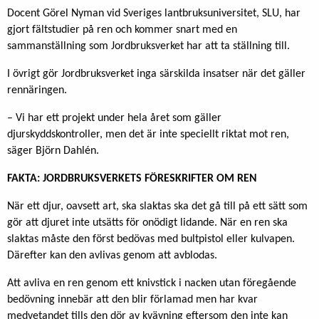
Docent Görel Nyman vid Sveriges lantbruksuniversitet, SLU, har
gjort fältstudier på ren och kommer snart med en
sammanställning som Jordbruksverket har att ta ställning till.
I övrigt gör Jordbruksverket inga särskilda insatser när det gäller
rennäringen.
– Vi har ett projekt under hela året som gäller
djurskyddskontroller, men det är inte speciellt riktat mot ren,
säger Björn Dahlén.
FAKTA: JORDBRUKSVERKETS FÖRESKRIFTER OM REN
När ett djur, oavsett art, ska slaktas ska det gå till på ett sätt som
gör att djuret inte utsätts för onödigt lidande. När en ren ska
slaktas måste den först bedövas med bultpistol eller kulvapen.
Därefter kan den avlivas genom att avblodas.
Att avliva en ren genom ett knivstick i nacken utan föregående
bedövning innebär att den blir förlamad men har kvar
medvetandet tills den dör av kvävning eftersom den inte kan