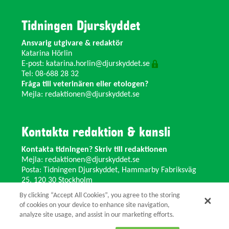
Tidningen Djurskyddet
Ansvarig utgivare & redaktör
Katarina Hörlin
E-post:
katarina.horlin@djurskyddet.se
Tel: 08-688 28 32
Fråga till veterinären eller etologen?
Mejla:
redaktionen@djurskyddet.se
Kontakta redaktion & kansli
Kontakta tidningen? Skriv till redaktionen
Mejla:
redaktionen@djurskyddet.se
Posta: Tidningen Djurskyddet, Hammarby Fabriksväg
25, 120 30 Stockholm
Ändra adress? Kontakta kansliet
By clicking “Accept All Cookies”, you agree to the storing
Växel: 08-673 35 11 E-post:
info@djurskyddet.se
of cookies on your device to enhance site navigation,
analyze site usage, and assist in our marketing efforts.
© 2026 Tidningen Djurskyddet.