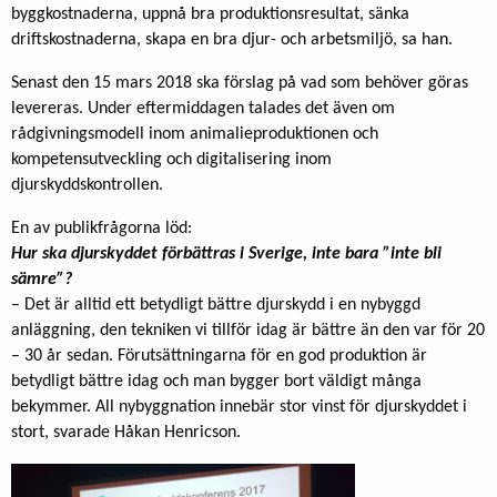
byggkostnaderna, uppnå bra produktionsresultat, sänka
driftskostnaderna, skapa en bra djur- och arbetsmiljö, sa han.
Senast den 15 mars 2018 ska förslag på vad som behöver göras
levereras. Under eftermiddagen talades det även om
rådgivningsmodell inom animalieproduktionen och
kompetensutveckling och digitalisering inom
djurskyddskontrollen.
En av publikfrågorna löd:
Hur ska djurskyddet förbättras i Sverige, inte bara ”inte bli
sämre”?
– Det är alltid ett betydligt bättre djurskydd i en nybyggd
anläggning, den tekniken vi tillför idag är bättre än den var för 20
– 30 år sedan. Förutsättningarna för en god produktion är
betydligt bättre idag och man bygger bort väldigt många
bekymmer. All nybyggnation innebär stor vinst för djurskyddet i
stort, svarade Håkan Henricson.