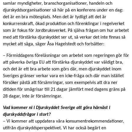
samlar myndigheter, branschorganisationer, handeln och
djurskyddsorganisationer så här på en konferens under en dag:
det är en bra mötesplats. Men det är tydligt att det är
konkurrenskraft, ökad produktion och förenklingar i regelverket
som är fokus för Jordbruksverket. På själva frågan om hur arbetet
med att förstärka djurskyddet ser ut, så verkar det inte finnas så
mycket att säga, säger Åsa Hagelstedt och fortsätter:
– Förmiddagens föreläsningar om arbetet som regeringen gör för
att påverka övriga EU att förstärka djurskyddet var väldigt bra,
och det är ett bra arbete som görs där, men djurskyddet inom
Sveriges gränser verkar vara en icke-fråga och där man istället
försöker påstå att försämringar, som exempelvis att dra ner
ditiden för smågrisar till 21 dagar jämfört med dagens gräns på
28 dagar, inte är försämringar.
Vad kommer ni i Djurskyddet Sverige att göra härnäst i
djurskyddsfrågor i stort?
– Vi kommer att uppdatera våra konsumentrekommendationer,
utifrån djurskyddsperspektivet. Vi har också begärt en