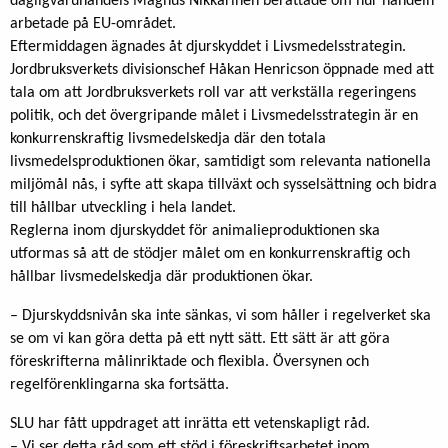
dagligvaruhandels Magnus Nikkarinen berättade om hur handeln
arbetade på EU-området.
Eftermiddagen ägnades åt djurskyddet i Livsmedelsstrategin.
Jordbruksverkets divisionschef Håkan Henricson öppnade med att
tala om att Jordbruksverkets roll var att verkställa regeringens
politik, och det övergripande målet i Livsmedelsstrategin är en
konkurrenskraftig livsmedelskedja där den totala
livsmedelsproduktionen ökar, samtidigt som relevanta nationella
miljömål nås, i syfte att skapa tillväxt och sysselsättning och bidra
till hållbar utveckling i hela landet.
Reglerna inom djurskyddet för animalieproduktionen ska
utformas så att de stödjer målet om en konkurrenskraftig och
hållbar livsmedelskedja där produktionen ökar.
– Djurskyddsnivån ska inte sänkas, vi som håller i regelverket ska
se om vi kan göra detta på ett nytt sätt. Ett sätt är att göra
föreskrifterna målinriktade och flexibla. Översynen och
regelförenklingarna ska fortsätta.
SLU har fått uppdraget att inrätta ett vetenskapligt råd.
– Vi ser detta råd som ett stöd i föreskriftsarbetet inom