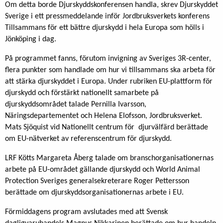
Om detta borde Djurskyddskonferensen handla, skrev Djurskyddet
Sverige i ett pressmeddelande inför Jordbruksverkets konferens
Tillsammans för ett bättre djurskydd i hela Europa som hölls i
Jönköping i dag.
På programmet fanns, förutom invigning av Sveriges 3R-center,
flera punkter som handlade om hur vi tillsammans ska arbeta för
att stärka djurskyddet i Europa. Under rubriken EU-plattform för
djurskydd och förstärkt nationellt samarbete på
djurskyddsområdet talade Pernilla Ivarsson,
Näringsdepartementet och Helena Elofsson, Jordbruksverket.
Mats Sjöquist vid Nationellt centrum för djurvälfärd berättade
om EU-nätverket av referenscentrum för djurskydd.
LRF Kötts Margareta Åberg talade om branschorganisationernas
arbete på EU-området gällande djurskydd och World Animal
Protection Sveriges generalsekreterare Roger Pettersson
berättade om djurskyddsorganisationernas arbete i EU.
Förmiddagens program avslutades med att Svensk