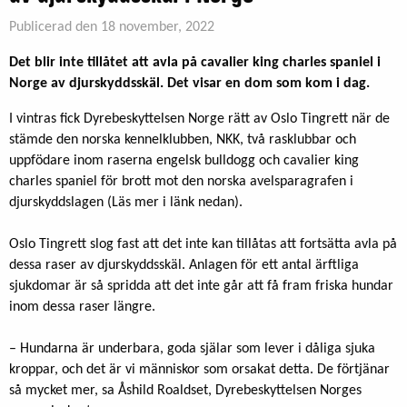
Publicerad den 18 november, 2022
Det blir inte tillåtet att avla på cavalier king charles spaniel i
Norge av djurskyddsskäl. Det visar en dom som kom i dag.
I vintras fick Dyrebeskyttelsen Norge rätt av Oslo Tingrett när de
stämde den norska kennelklubben, NKK, två rasklubbar och
uppfödare inom raserna engelsk bulldogg och cavalier king
charles spaniel för brott mot den norska avelsparagrafen i
djurskyddslagen (Läs mer i länk nedan).
Oslo Tingrett slog fast att det inte kan tillåtas att fortsätta avla på
dessa raser av djurskyddsskäl. Anlagen för ett antal ärftliga
sjukdomar är så spridda att det inte går att få fram friska hundar
inom dessa raser längre.
– Hundarna är underbara, goda själar som lever i dåliga sjuka
kroppar, och det är vi människor som orsakat detta. De förtjänar
så mycket mer, sa Åshild Roaldset, Dyrebeskyttelsen Norges