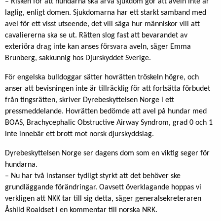
– Risken för att hundarna ska ärva sjukdom gör att aveln inte är
laglig, enligt domen. Sjukdomarna har ett starkt samband med
avel för ett visst utseende, det vill säga hur människor vill att
cavaliererna ska se ut. Rätten slog fast att bevarandet av
exteriöra drag inte kan anses försvara aveln, säger Emma
Brunberg, sakkunnig hos Djurskyddet Sverige.
För engelska bulldoggar sätter hovrätten tröskeln högre, och
anser att bevisningen inte är tillräcklig för att fortsätta förbudet
från tingsrätten, skriver Dyrebeskyttelsen Norge i ett
pressmeddelande. Hovrätten bedömde att avel på hundar med
BOAS, Brachycephalic Obstructive Airway Syndrom, grad 0 och 1
inte innebär ett brott mot norsk djurskyddslag.
Dyrebeskyttelsen Norge ser dagens dom som en viktig seger för
hundarna.
– Nu har två instanser tydligt styrkt att det behöver ske
grundläggande förändringar. Oavsett överklagande hoppas vi
verkligen att NKK tar till sig detta, säger generalsekreteraren
Åshild Roaldset i en kommentar till norska NRK.