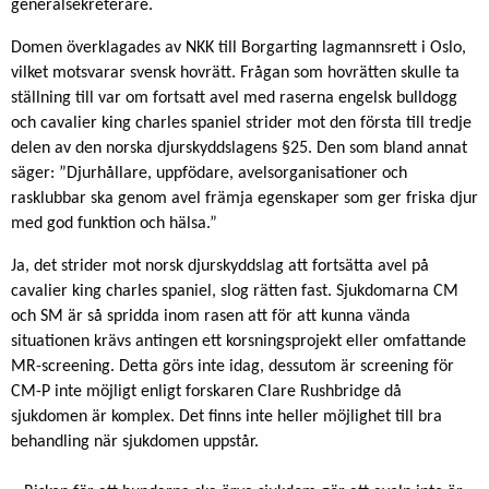
generalsekreterare.
Domen överklagades av NKK till Borgarting lagmannsrett i Oslo,
vilket motsvarar svensk hovrätt. Frågan som hovrätten skulle ta
ställning till var om fortsatt avel med raserna engelsk bulldogg
och cavalier king charles spaniel strider mot den första till tredje
delen av den norska djurskyddslagens §25. Den som bland annat
säger: ”Djurhållare, uppfödare, avelsorganisationer och
rasklubbar ska genom avel främja egenskaper som ger friska djur
med god funktion och hälsa.”
Ja, det strider mot norsk djurskyddslag att fortsätta avel på
cavalier king charles spaniel, slog rätten fast. Sjukdomarna CM
och SM är så spridda inom rasen att för att kunna vända
situationen krävs antingen ett korsningsprojekt eller omfattande
MR-screening. Detta görs inte idag, dessutom är screening för
CM-P inte möjligt enligt forskaren Clare Rushbridge då
sjukdomen är komplex. Det finns inte heller möjlighet till bra
behandling när sjukdomen uppstår.