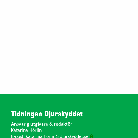
Tidningen Djurskyddet
Ansvarig utgivare & redaktör
Katarina Hörlin
E-post:
katarina.horlin@djurskyddet.se