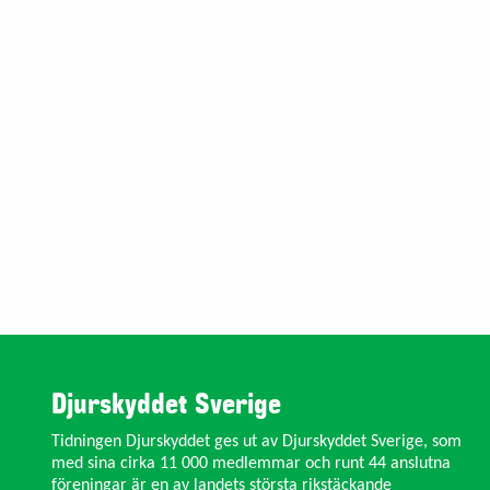
Djurskyddet Sverige
Tidningen Djurskyddet ges ut av Djurskyddet Sverige, som
med sina cirka 11 000 medlemmar och runt 44 anslutna
föreningar är en av landets största rikstäckande