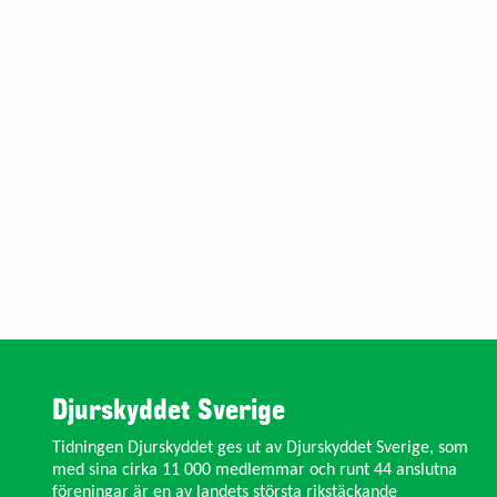
Djurskyddet Sverige
Tidningen Djurskyddet ges ut av Djurskyddet Sverige, som
med sina cirka 11 000 medlemmar och runt 44 anslutna
föreningar är en av landets största rikstäckande