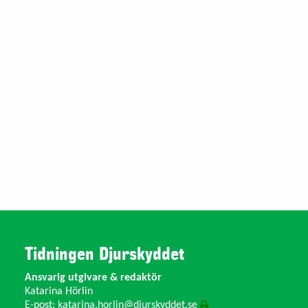
Tidningen Djurskyddet
Ansvarig utgivare & redaktör
Katarina Hörlin
E-post:
katarina.horlin@djurskyddet.se