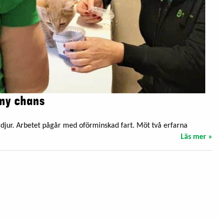
 ny chans
t djur. Arbetet pågår med oförminskad fart. Möt två erfarna
Läs mer »