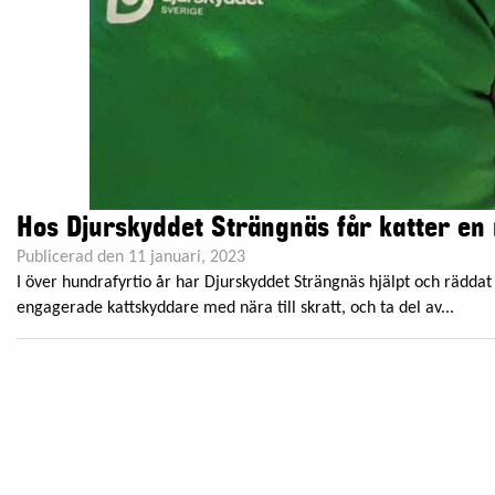
Hos Djurskyddet Strängnäs får katter en
Publicerad den 11 januari, 2023
I över hundrafyrtio år har Djurskyddet Strängnäs hjälpt och rädda
engagerade kattskyddare med nära till skratt, och ta del av...