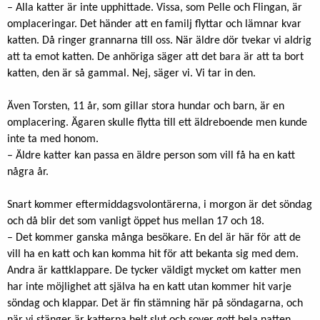
– Alla katter är inte upphittade. Vissa, som Pelle och Flingan, är
omplaceringar. Det händer att en familj flyttar och lämnar kvar
katten. Då ringer grannarna till oss. När äldre dör tvekar vi aldrig
att ta emot katten. De anhöriga säger att det bara är att ta bort
katten, den är så gammal. Nej, säger vi. Vi tar in den.
Även Torsten, 11 år, som gillar stora hundar och barn, är en
omplacering. Ägaren skulle flytta till ett äldreboende men kunde
inte ta med honom.
– Äldre katter kan passa en äldre person som vill få ha en katt
några år.
Snart kommer eftermiddagsvolontärerna, i morgon är det söndag
och då blir det som vanligt öppet hus mellan 17 och 18.
– Det kommer ganska många besökare. En del är här för att de
vill ha en katt och kan komma hit för att bekanta sig med dem.
Andra är kattklappare. De tycker väldigt mycket om katter men
har inte möjlighet att själva ha en katt utan kommer hit varje
söndag och klappar. Det är fin stämning här på söndagarna, och