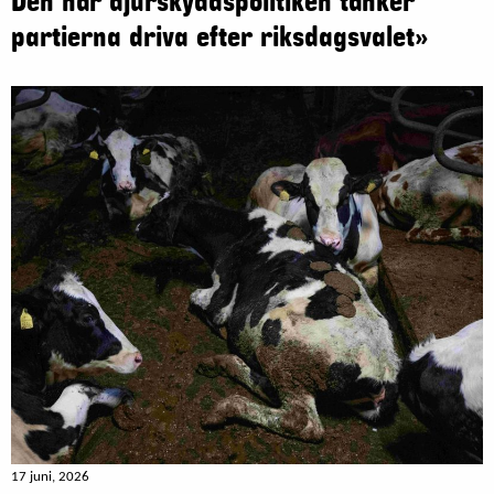
Den här djurskyddspolitiken tänker
partierna driva efter riksdagsvalet»
17 juni, 2026