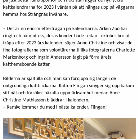
på just detta rums sponsor och i ett ställ ligger de nytryckta
kattkalendrarna för 2023 i väntan på att hängas upp på väggarna
hemma hos Strängnäs invånare.
– Det är en enorm efterfrågan på kalendrarna. Arken Zoo har
ringt och påmint oss, deras kunder hade redan i oktober börjat
fråga efter 2023 års kalender, säger Anne-Christine och visar de
fina fotografierna som volontärerna tillika fotograferna Charlotte
Markenborg och Ingrid Andersson tagit på förra årets
katthemsboende katter.
Bilderna är själfulla och man kan fördjupa sig länge i de
outgrundliga kattblickarna. Katten Flingan smyger sig upp bakom
sitt nät och försöker påkalla uppmärksamhet medan Anne-
Christine Mathiasson bläddrar i kalendern.
– Kanske kommer du med i nästa kalender, Flingan!