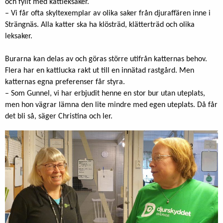
och fyllt med kattleksaker.
– Vi får ofta skyltexemplar av olika saker från djuraffären inne i
Strängnäs. Alla katter ska ha klösträd, klätterträd och olika
leksaker.
Burarna kan delas av och göras större utifrån katternas behov.
Flera har en kattlucka rakt ut till en innätad rastgård. Men
katternas egna preferenser får styra.
– Som Gunnel, vi har erbjudit henne en stor bur utan uteplats,
men hon vägrar lämna den lite mindre med egen uteplats. Då får
det bli så, säger Christina och ler.