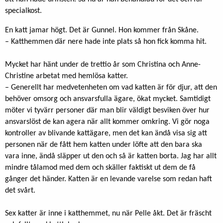
specialkost.
En katt jamar högt. Det är Gunnel. Hon kommer från Skåne.
– Katthemmen där nere hade inte plats så hon fick komma hit.
Mycket har hänt under de trettio år som Christina och Anne-
Christine arbetat med hemlösa katter.
– Generellt har medvetenheten om vad katten är för djur, att den
behöver omsorg och ansvarsfulla ägare, ökat mycket. Samtidigt
möter vi tyvärr personer där man blir väldigt besviken över hur
ansvarslöst de kan agera när allt kommer omkring. Vi gör noga
kontroller av blivande kattägare, men det kan ändå visa sig att
personen när de fått hem katten under löfte att den bara ska
vara inne, ändå släpper ut den och så är katten borta. Jag har allt
mindre tålamod med dem och skäller faktiskt ut dem de få
gånger det händer. Katten är en levande varelse som redan haft
det svårt.
Sex katter är inne i katthemmet, nu när Pelle åkt. Det är fräscht