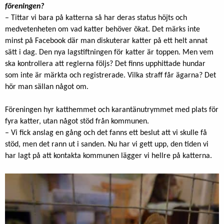
föreningen?
– Tittar vi bara på katterna så har deras status höjts och
medvetenheten om vad katter behöver ökat. Det märks inte
minst på Facebook där man diskuterar katter på ett helt annat
sätt i dag. Den nya lagstiftningen för katter är toppen. Men vem
ska kontrollera att reglerna följs? Det finns upphittade hundar
som inte är märkta och registrerade. Vilka straff får ägarna? Det
hör man sällan något om.
Föreningen hyr katthemmet och karantänutrymmet med plats för
fyra katter, utan något stöd från kommunen.
– Vi fick anslag en gång och det fanns ett beslut att vi skulle få
stöd, men det rann ut i sanden. Nu har vi gett upp, den tiden vi
har lagt på att kontakta kommunen lägger vi hellre på katterna.