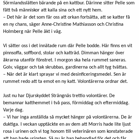
Sörmlandsslätten bärande på en kattbur. Därinne sitter Pelle som
fått två människor att kalla sina och ett nytt hem.
– Det här är det som får oss att orkan fortsätta, att se katter få
en ny chans, säger Anne-Christine Mathiasson och Christina
Holmberg när Pelle åkt i väg.
Vi sätter oss i det innätade rum där Pelle bodde. Här finns en vit
pinnsoffa, soffbord, stolar och katträd. Dimman hänger över
åkrarna utanför fönstret. I morgon ska hela rummet saneras.
Golv, väggar och tak skrubbas, gardinerna och allt tyg tvättas.
– När det är klart sprayar vi med desinficeringsmedel. Sen är
rummet redo att ta emot en ny katt. Volontärerna ordnar det.
Just nu har Djurskyddet Strängnäs trettio volontärer. De
bemannar katthemmet i två pass, förmiddag och eftermiddag.
Varje dag.
– Vi har inga anställda så mycket hänger på volontärerna. De är
duktiga. I veckan upptäckte en av dem att Morris hade lite ljust
rosa i urinen och vi tog honom till veterinären som konstaterade
att han hade urinsten. Så nu är han behandlad för det och får