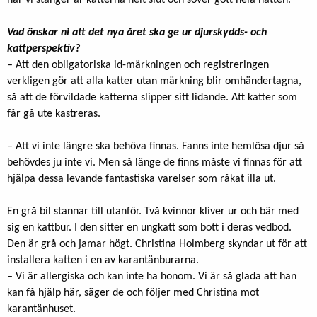
när vi stänger är katterna helt slut och sover gott hela natten.
Vad önskar ni att det nya året ska ge ur djurskydds- och
kattperspektiv?
– Att den obligatoriska id-märkningen och registreringen
verkligen gör att alla katter utan märkning blir omhändertagna,
så att de förvildade katterna slipper sitt lidande. Att katter som
får gå ute kastreras.
– Att vi inte längre ska behöva finnas. Fanns inte hemlösa djur så
behövdes ju inte vi. Men så länge de finns måste vi finnas för att
hjälpa dessa levande fantastiska varelser som råkat illa ut.
En grå bil stannar till utanför. Två kvinnor kliver ur och bär med
sig en kattbur. I den sitter en ungkatt som bott i deras vedbod.
Den är grå och jamar högt. Christina Holmberg skyndar ut för att
installera katten i en av karantänburarna.
– Vi är allergiska och kan inte ha honom. Vi är så glada att han
kan få hjälp här, säger de och följer med Christina mot
karantänhuset.