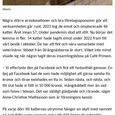
Morris.
Några större arvsdonationer och bra företagssponsorer gör att
verksamheten går runt. 2021 tog de emot och omplacerade 46
katter. Året innan 57. Under pandemin stod allt still. Nu börjar det
komma in fler, 54 katter hade tagits emot under 2022 fram till
vårt besök i oktober. De har ett fint och nära samarbete med
veterinärer. Stödet från Strängnäsborna är stort. Vilket inte minst
visade sig när någon tagit deras insamlingsbössa på Café Prinsen.
– Vi efterlyste den på Facebook och fick ett fantastiskt gensvar. En
tjej på Facebook bad de som hade möjlighet att gärna swisha tio
kronor och strax swishades en tia in. Sedan nästa, och nästa, och
till slut hade vi fått in 10 000 kronor, mångdubbelt mer än vad
som fanns i bössan. Det var väldigt glädjande och rörande, säger
Anne-Christine Mathiasson som är föreningens kassör.
På varje dörr till katternas utrymme hänger en skylt med namnet