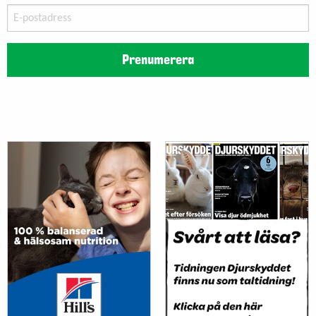
E-
postadress
Prenumerera