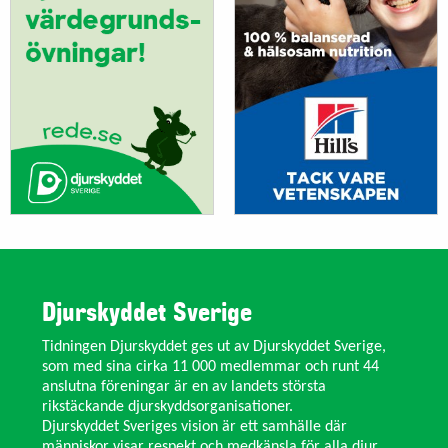
Djurskyddet Sverige
Tidningen Djurskyddet ges ut av Djurskyddet Sverige,
som med sina cirka 11 000 medlemmar och runt 44
anslutna föreningar är en av landets största
rikstäckande djurskyddsorganisationer.
Djurskyddet Sveriges vision är ett samhälle där
människor visar respekt och medkänsla för alla djur.