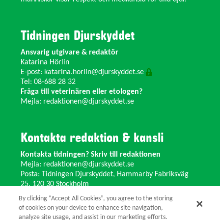
Tidningen Djurskyddet
Ansvarig utgivare & redaktör
Katarina Hörlin
E-post:
katarina.horlin@djurskyddet.se
Tel: 08-688 28 32
Fråga till veterinären eller etologen?
Mejla:
redaktionen@djurskyddet.se
Kontakta redaktion & kansli
Kontakta tidningen? Skriv till redaktionen
Mejla:
redaktionen@djurskyddet.se
Posta: Tidningen Djurskyddet, Hammarby Fabriksväg
25, 120 30 Stockholm
Ändra adress? Kontakta kansliet
By clicking “Accept All Cookies”, you agree to the storing
Växel: 08-673 35 11 E-post:
info@djurskyddet.se
of cookies on your device to enhance site navigation,
analyze site usage, and assist in our marketing efforts.