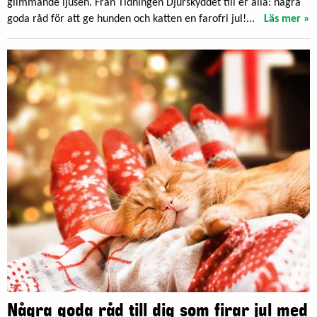
glimmande ljusen. Från Tidningen Djurskyddet till er alla: några
goda råd för att ge hunden och katten en farofri jul!...
Läs mer »
Några goda råd till dig som firar jul med