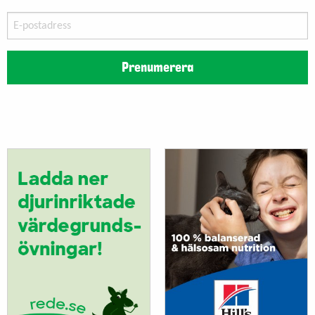
E-
postadress
Prenumerera