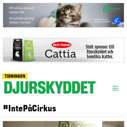
#IntePåCirkus