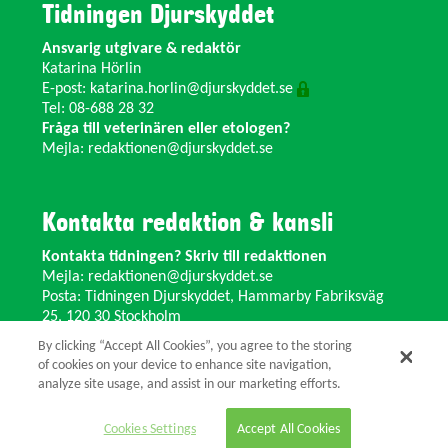
Tidningen Djurskyddet
Ansvarig utgivare & redaktör
Katarina Hörlin
E-post:
katarina.horlin@djurskyddet.se
Tel: 08-688 28 32
Fråga till veterinären eller etologen?
Mejla:
redaktionen@djurskyddet.se
Kontakta redaktion & kansli
Kontakta tidningen? Skriv till redaktionen
Mejla:
redaktionen@djurskyddet.se
Posta: Tidningen Djurskyddet, Hammarby Fabriksväg
25, 120 30 Stockholm
Ändra adress? Kontakta kansliet
By clicking “Accept All Cookies”, you agree to the storing
Växel: 08-673 35 11 E-post:
info@djurskyddet.se
of cookies on your device to enhance site navigation,
analyze site usage, and assist in our marketing efforts.
© 2026 Tidningen Djurskyddet.
Cookies Settings
Accept All Cookies