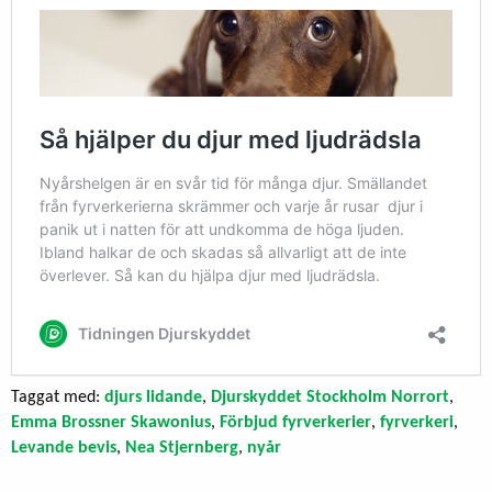
Taggat med:
djurs lidande
,
Djurskyddet Stockholm Norrort
,
Emma Brossner Skawonius
,
Förbjud fyrverkerier
,
fyrverkeri
,
Levande bevis
,
Nea Stjernberg
,
nyår