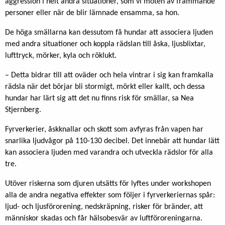
aggression i helt andra situationer, som vi möten av främmande
personer eller när de blir lämnade ensamma, sa hon.
De höga smällarna kan dessutom få hundar att associera ljuden
med andra situationer och koppla rädslan till åska, ljusblixtar,
lufttryck, mörker, kyla och röklukt.
– Detta bidrar till att oväder och hela vintrar i sig kan framkalla
rädsla när det börjar bli stormigt, mörkt eller kallt, och dessa
hundar har lärt sig att det nu finns risk för smällar, sa Nea
Stjernberg.
Fyrverkerier, åskknallar och skott som avfyras från vapen har
snarlika ljudvågor på 110-130 decibel. Det innebär att hundar lätt
kan associera ljuden med varandra och utveckla rädslor för alla
tre.
Utöver riskerna som djuren utsätts för lyftes under workshopen
alla de andra negativa effekter som följer i fyrverkeriernas spår:
ljud- och ljusförorening, nedskräpning, risker för bränder, att
människor skadas och får hälsobesvär av luftföroreningarna.