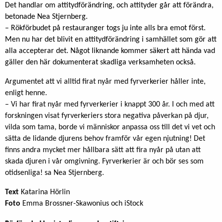
Det handlar om attitydförändring, och attityder går att förändra,
betonade Nea Stjernberg.
– Rökförbudet på restauranger togs ju inte alls bra emot först.
Men nu har det blivit en attitydförändring i samhället som gör att
alla accepterar det. Något liknande kommer säkert att hända vad
gäller den här dokumenterat skadliga verksamheten också.
Argumentet att vi alltid firat nyår med fyrverkerier håller inte,
enligt henne.
– Vi har firat nyår med fyrverkerier i knappt 300 år. I och med att
forskningen visat fyrverkeriers stora negativa påverkan på djur,
vilda som tama, borde vi människor anpassa oss till det vi vet och
sätta de lidande djurens behov framför vår egen njutning! Det
finns andra mycket mer hållbara sätt att fira nyår på utan att
skada djuren i vår omgivning. Fyrverkerier är och bör ses som
otidsenliga! sa Nea Stjernberg.
Text
Katarina Hörlin
Foto
Emma Brossner-Skawonius och iStock