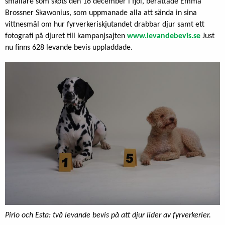
smällare som sköts den 16 december i fjol, berättade Emma
Brossner Skawonius, som uppmanade alla att sända in sina
vittnesmål om hur fyrverkeriskjutandet drabbar djur samt ett
fotografi på djuret till kampanjsajten
www.levandebevis.se
Just
nu finns 628 levande bevis uppladdade.
Pirlo och Esta: två levande bevis på att djur lider av fyrverkerier.