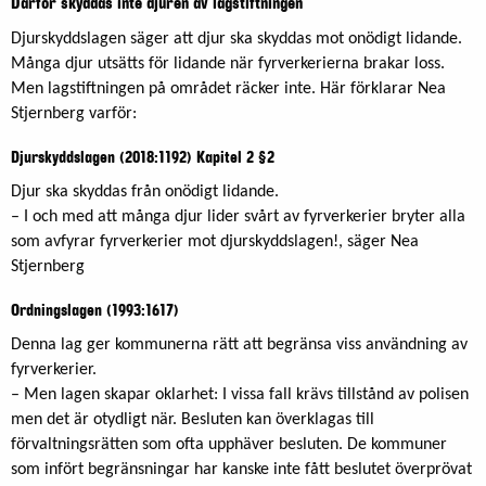
Därför skyddas inte djuren av lagstiftningen
Djurskyddslagen säger att djur ska skyddas mot onödigt lidande.
Många djur utsätts för lidande när fyrverkerierna brakar loss.
Men lagstiftningen på området räcker inte. Här förklarar Nea
Stjernberg varför:
Djurskyddslagen (2018:1192) Kapitel 2 §2
Djur ska skyddas från onödigt lidande.
– I och med att många djur lider svårt av fyrverkerier bryter alla
som avfyrar fyrverkerier mot djurskyddslagen!, säger Nea
Stjernberg
Ordningslagen (1993:1617)
Denna lag ger kommunerna rätt att begränsa viss användning av
fyrverkerier.
– Men lagen skapar oklarhet: I vissa fall krävs tillstånd av polisen
men det är otydligt när. Besluten kan överklagas till
förvaltningsrätten som ofta upphäver besluten. De kommuner
som infört begränsningar har kanske inte fått beslutet överprövat