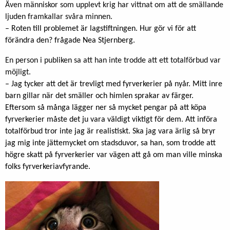
Även människor som upplevt krig har vittnat om att de smällande
ljuden framkallar svåra minnen.
– Roten till problemet är lagstiftningen. Hur gör vi för att
förändra den? frågade Nea Stjernberg.
En person i publiken sa att han inte trodde att ett totalförbud var
möjligt.
– Jag tycker att det är trevligt med fyrverkerier på nyår. Mitt inre
barn gillar när det smäller och himlen sprakar av färger.
Eftersom så många lägger ner så mycket pengar på att köpa
fyrverkerier måste det ju vara väldigt viktigt för dem. Att införa
totalförbud tror inte jag är realistiskt. Ska jag vara ärlig så bryr
jag mig inte jättemycket om stadsduvor, sa han, som trodde att
högre skatt på fyrverkerier var vägen att gå om man ville minska
folks fyrverkeriavfyrande.