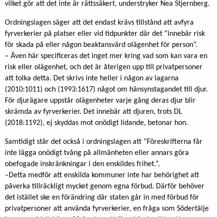
vilket gör att det inte är rättssäkert, understryker Nea Stjernberg.
Ordningslagen säger att det endast krävs tillstånd att avfyra
fyrverkerier på platser eller vid tidpunkter där det ”innebär risk
för skada på eller någon beaktansvärd olägenhet för person”.
– Även här specificeras det inget mer kring vad som kan vara en
risk eller olägenhet, och det är återigen upp till privatpersoner
att tolka detta. Det skrivs inte heller i någon av lagarna
(2010:1011) och (1993:1617) något om hänsynstagandet till djur.
För djurägare uppstår olägenheter varje gång deras djur blir
skrämda av fyrverkerier. Det innebär att djuren, trots DL
(2018:1192), ej skyddas mot onödigt lidande, betonar hon.
Samtidigt står det också i ordningslagen att ”Föreskrifterna får
inte lägga onödigt tvång på allmänheten eller annars göra
obefogade inskränkningar i den enskildes frihet.”.
–Detta medför att enskilda kommuner inte har behörighet att
påverka tillräckligt mycket genom egna förbud. Därför behöver
det istället ske en förändring där staten går in med förbud för
privatpersoner att använda fyrverkerier, en fråga som Södertälje