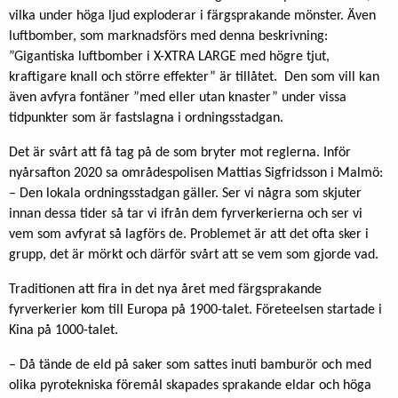
vilka under höga ljud exploderar i färgsprakande mönster. Även
luftbomber, som marknadsförs med denna beskrivning:
”Gigantiska luftbomber i X-XTRA LARGE med högre tjut,
kraftigare knall och större effekter” är tillåtet. Den som vill kan
även avfyra fontäner ”med eller utan knaster” under vissa
tidpunkter som är fastslagna i ordningsstadgan.
Det är svårt att få tag på de som bryter mot reglerna. Inför
nyårsafton 2020 sa områdespolisen Mattias Sigfridsson i Malmö:
– Den lokala ordningsstadgan gäller. Ser vi några som skjuter
innan dessa tider så tar vi ifrån dem fyrverkerierna och ser vi
vem som avfyrat så lagförs de. Problemet är att det ofta sker i
grupp, det är mörkt och därför svårt att se vem som gjorde vad.
Traditionen att fira in det nya året med färgsprakande
fyrverkerier kom till Europa på 1900-talet. Företeelsen startade i
Kina på 1000-talet.
– Då tände de eld på saker som sattes inuti bamburör och med
olika pyrotekniska föremål skapades sprakande eldar och höga