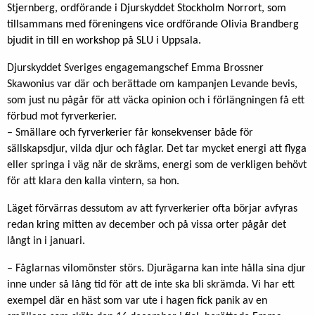
Stjernberg, ordförande i Djurskyddet Stockholm Norrort, som
tillsammans med föreningens vice ordförande Olivia Brandberg
bjudit in till en workshop på SLU i Uppsala.
Djurskyddet Sveriges engagemangschef Emma Brossner
Skawonius var där och berättade om kampanjen Levande bevis,
som just nu pågår för att väcka opinion och i förlängningen få ett
förbud mot fyrverkerier.
– Smällare och fyrverkerier får konsekvenser både för
sällskapsdjur, vilda djur och fåglar. Det tar mycket energi att flyga
eller springa i väg när de skräms, energi som de verkligen behövt
för att klara den kalla vintern, sa hon.
Läget förvärras dessutom av att fyrverkerier ofta börjar avfyras
redan kring mitten av december och på vissa orter pågår det
långt in i januari.
– Fåglarnas vilomönster störs. Djurägarna kan inte hålla sina djur
inne under så lång tid för att de inte ska bli skrämda. Vi har ett
exempel där en häst som var ute i hagen fick panik av en