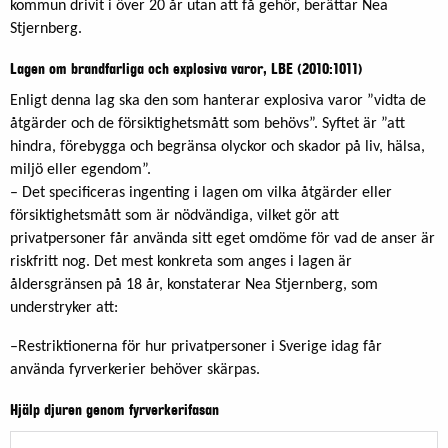
kommun drivit i över 20 år utan att få gehör, berättar Nea
Stjernberg.
Lagen om brandfarliga och explosiva varor, LBE (2010:1011)
Enligt denna lag ska den som hanterar explosiva varor ”vidta de
åtgärder och de försiktighetsmått som behövs”. Syftet är ”att
hindra, förebygga och begränsa olyckor och skador på liv, hälsa,
miljö eller egendom”.
– Det specificeras ingenting i lagen om vilka åtgärder eller
försiktighetsmått som är nödvändiga, vilket gör att
privatpersoner får använda sitt eget omdöme för vad de anser är
riskfritt nog. Det mest konkreta som anges i lagen är
åldersgränsen på 18 år, konstaterar Nea Stjernberg, som
understryker att:
–Restriktionerna för hur privatpersoner i Sverige idag får
använda fyrverkerier behöver skärpas.
Hjälp djuren genom fyrverkerifasan