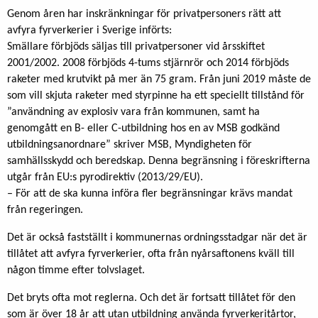
Genom åren har inskränkningar för privatpersoners rätt att
avfyra fyrverkerier i Sverige införts:
Smällare förbjöds säljas till privatpersoner vid årsskiftet
2001/2002. 2008 förbjöds 4-tums stjärnrör och 2014 förbjöds
raketer med krutvikt på mer än 75 gram. Från juni 2019 måste de
som vill skjuta raketer med styrpinne ha ett speciellt tillstånd för
”användning av explosiv vara från kommunen, samt ha
genomgått en B- eller C-utbildning hos en av MSB godkänd
utbildningsanordnare” skriver MSB, Myndigheten för
samhällsskydd och beredskap. Denna begränsning i föreskrifterna
utgår från EU:s pyrodirektiv (2013/29/EU).
– För att de ska kunna införa fler begränsningar krävs mandat
från regeringen.
Det är också fastställt i kommunernas ordningsstadgar när det är
tillåtet att avfyra fyrverkerier, ofta från nyårsaftonens kväll till
någon timme efter tolvslaget.
Det bryts ofta mot reglerna. Och det är fortsatt tillåtet för den
som är över 18 år att utan utbildning använda fyrverkeritårtor,