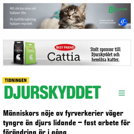
Människors nöje av fyrverkerier väger
tyngre än djurs lidande – fast arbete för
förändring är i gång