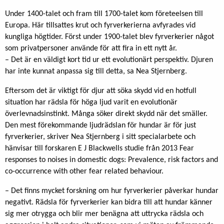
Under 1400-talet och fram till 1700-talet kom företeelsen till
Europa. Här tillsattes krut och fyrverkerierna avfyrades vid
kungliga högtider. Först under 1900-talet blev fyrverkerier något
som privatpersoner använde för att fira in ett nytt år.
– Det är en väldigt kort tid ur ett evolutionärt perspektiv. Djuren
har inte kunnat anpassa sig till detta, sa Nea Stjernberg.
Eftersom det är viktigt för djur att söka skydd vid en hotfull
situation har rädsla för höga ljud varit en evolutionär
överlevnadsinstinkt. Många söker direkt skydd när det smäller.
Den mest förekommande ljudrädslan för hundar är för just
fyrverkerier, skriver Nea Stjernberg i sitt specialarbete och
hänvisar till forskaren E J Blackwells studie från 2013 Fear
responses to noises in domestic dogs: Prevalence, risk factors and
co-occurrence with other fear related behaviour.
– Det finns mycket forskning om hur fyrverkerier påverkar hundar
negativt. Rädsla för fyrverkerier kan bidra till att hundar känner
sig mer otrygga och blir mer benägna att uttrycka rädsla och