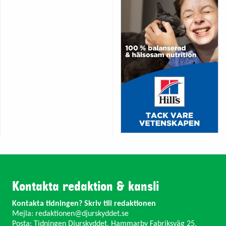
Kontakta redaktion & kansli
Kontakta tidningen? Skriv till redaktionen
Mejla:
redaktionen@djurskyddet.se
Posta: Tidningen Djurskyddet, Hammarby Fabriksväg 25,