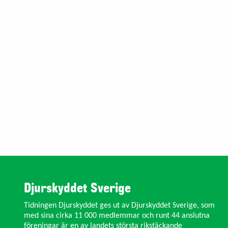
Djurskyddet Sverige
Tidningen Djurskyddet ges ut av Djurskyddet Sverige, som
med sina cirka 11 000 medlemmar och runt 44 anslutna
föreningar är en av landets största rikstäckande