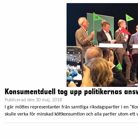
Konsumentduell tog upp politikernas ans
Publicerad den 30 maj, 2018
I går möttes representanter från samtliga riksdagspartier i en ”Ko
skulle verka för minskad köttkonsumtion och alla partier utom ett v