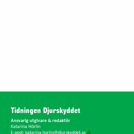
Tidningen Djurskyddet
Ansvarig utgivare & redaktör
Katarina Hörlin
E-post:
katarina.horlin@djurskyddet.se