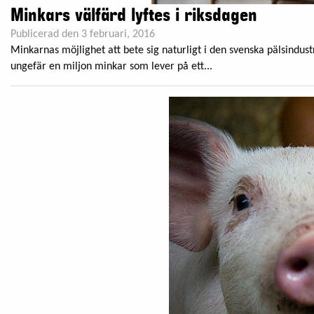
Minkars välfärd lyftes i riksdagen
Publicerad den 3 februari, 2016
Minkarnas möjlighet att bete sig naturligt i den svenska pälsindust
ungefär en miljon minkar som lever på ett...