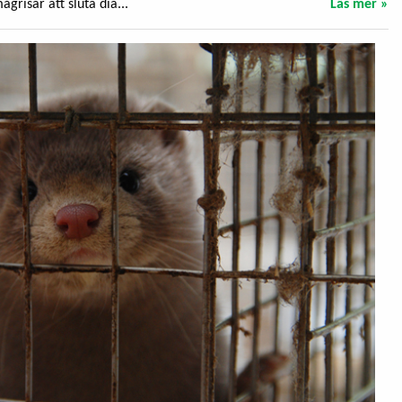
ågrisar att sluta dia...
Läs mer »