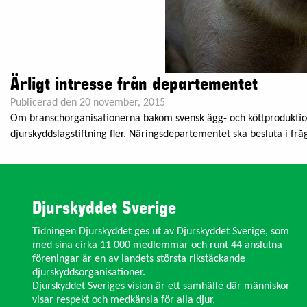
Ärligt intresse från departementet
Publicerad den 20 november, 2015
Om branschorganisationerna bakom svensk ägg- och köttproduktion f
djurskyddslagstiftning fler. Näringsdepartementet ska besluta i frå
Djurskyddet Sverige
Tidningen Djurskyddet ges ut av Djurskyddet Sverige, som
med sina cirka 11 000 medlemmar och runt 44 anslutna
föreningar är en av landets största rikstäckande
djurskyddsorganisationer.
Djurskyddet Sveriges vision är ett samhälle där människor
visar respekt och medkänsla för alla djur.