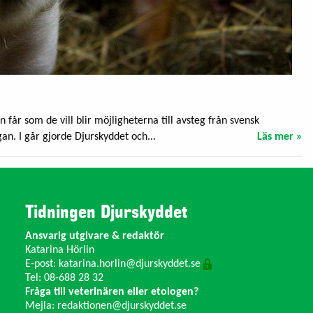
år som de vill blir möjligheterna till avsteg från svensk
gan. I går gjorde Djurskyddet och...
Läs mer »
Tidningen Djurskyddet
Ansvarig utgivare & redaktör
Katarina Hörlin
E-post:
katarina.horlin@djurskyddet.se
Tel: 08-688 28 32
Fråga till veterinären eller etologen?
Mejla:
redaktionen@djurskyddet.se