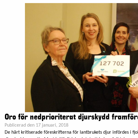
Oro för nedprioriterat djurskydd framförd
Publicerad den 17 januari, 2018
De hårt kritiserade föreskrifterna för lantbrukets djur infördes i fj