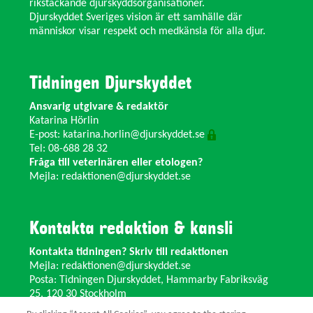
rikstäckande djurskyddsorganisationer.
Djurskyddet Sveriges vision är ett samhälle där
människor visar respekt och medkänsla för alla djur.
Tidningen Djurskyddet
Ansvarig utgivare & redaktör
Katarina Hörlin
E-post:
katarina.horlin@djurskyddet.se
Tel: 08-688 28 32
Fråga till veterinären eller etologen?
Mejla:
redaktionen@djurskyddet.se
Kontakta redaktion & kansli
Kontakta tidningen? Skriv till redaktionen
Mejla:
redaktionen@djurskyddet.se
Posta: Tidningen Djurskyddet, Hammarby Fabriksväg
25, 120 30 Stockholm
Ändra adress? Kontakta kansliet