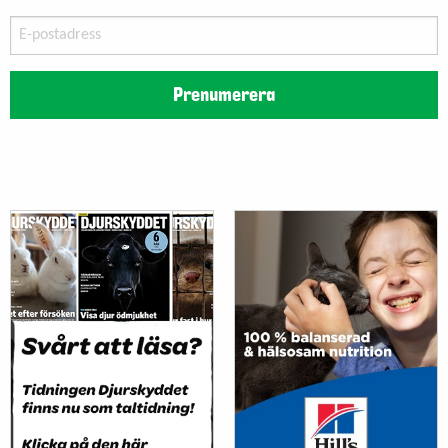
E-
postadress
Prenumerera