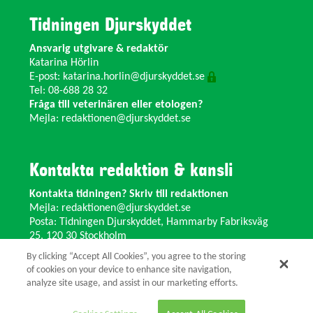
Tidningen Djurskyddet
Ansvarig utgivare & redaktör
Katarina Hörlin
E-post:
katarina.horlin@djurskyddet.se
Tel: 08-688 28 32
Fråga till veterinären eller etologen?
Mejla:
redaktionen@djurskyddet.se
Kontakta redaktion & kansli
Kontakta tidningen? Skriv till redaktionen
Mejla:
redaktionen@djurskyddet.se
Posta: Tidningen Djurskyddet, Hammarby Fabriksväg
25, 120 30 Stockholm
Ändra adress? Kontakta kansliet
By clicking “Accept All Cookies”, you agree to the storing
Växel: 08-673 35 11 E-post:
info@djurskyddet.se
of cookies on your device to enhance site navigation,
analyze site usage, and assist in our marketing efforts.
© 2026 Tidningen Djurskyddet.