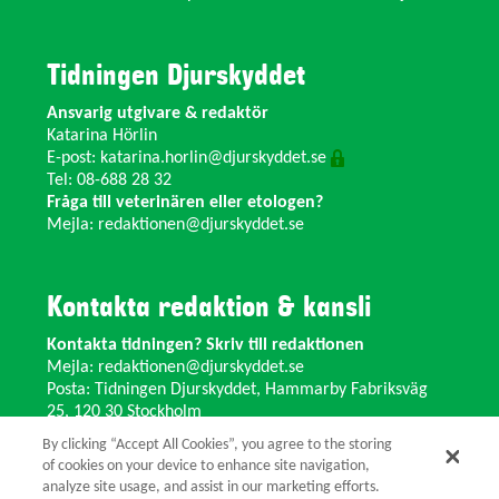
Tidningen Djurskyddet
Ansvarig utgivare & redaktör
Katarina Hörlin
E-post:
katarina.horlin@djurskyddet.se
Tel: 08-688 28 32
Fråga till veterinären eller etologen?
Mejla:
redaktionen@djurskyddet.se
Kontakta redaktion & kansli
Kontakta tidningen? Skriv till redaktionen
Mejla:
redaktionen@djurskyddet.se
Posta: Tidningen Djurskyddet, Hammarby Fabriksväg
25, 120 30 Stockholm
Ändra adress? Kontakta kansliet
By clicking “Accept All Cookies”, you agree to the storing
Växel: 08-673 35 11 E-post:
info@djurskyddet.se
of cookies on your device to enhance site navigation,
analyze site usage, and assist in our marketing efforts.
© 2026 Tidningen Djurskyddet.