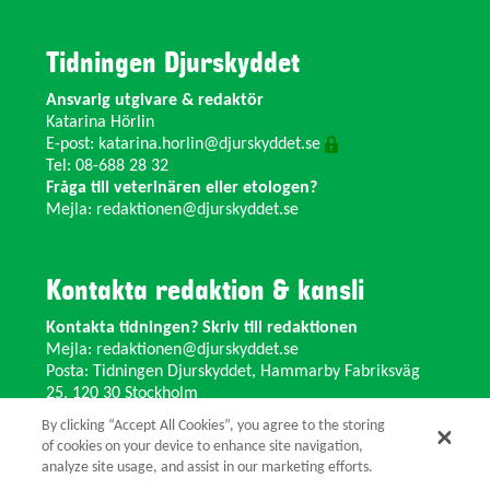
Tidningen Djurskyddet
Ansvarig utgivare & redaktör
Katarina Hörlin
E-post:
katarina.horlin@djurskyddet.se
Tel: 08-688 28 32
Fråga till veterinären eller etologen?
Mejla:
redaktionen@djurskyddet.se
Kontakta redaktion & kansli
Kontakta tidningen? Skriv till redaktionen
Mejla:
redaktionen@djurskyddet.se
Posta: Tidningen Djurskyddet, Hammarby Fabriksväg
25, 120 30 Stockholm
Ändra adress? Kontakta kansliet
By clicking “Accept All Cookies”, you agree to the storing
Växel: 08-673 35 11 E-post:
info@djurskyddet.se
of cookies on your device to enhance site navigation,
analyze site usage, and assist in our marketing efforts.
© 2026 Tidningen Djurskyddet.