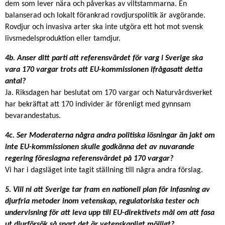
dem som lever nära och påverkas av viltstammarna. En
balanserad och lokalt förankrad rovdjurspolitik är avgörande.
Rovdjur och invasiva arter ska inte utgöra ett hot mot svensk
livsmedelsproduktion eller tamdjur.
4b.
Anser ditt parti att referensvärdet för varg i Sverige ska
vara 170 vargar trots att EU-kommissionen ifrågasatt detta
antal?
Ja. Riksdagen har beslutat om 170 vargar och Naturvårdsverket
har bekräftat att 170 individer är förenligt med gynnsam
bevarandestatus.
4c.
Ser Moderaterna några andra politiska lösningar än jakt om
inte EU-kommissionen skulle godkänna det av nuvarande
regering föreslagna referensvärdet på 170 vargar?
Vi har i dagsläget inte tagit ställning till några andra förslag.
5. Vill ni att Sverige tar fram en nationell plan för infasning av
djurfria metoder inom vetenskap, regulatoriska tester och
undervisning för att leva upp till EU-direktivets mål om att fasa
ut djurförsök så snart det är vetenskapligt möjligt?