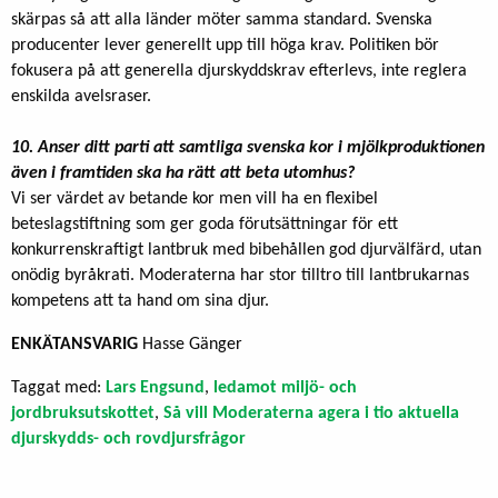
skärpas så att alla länder möter samma standard. Svenska
producenter lever generellt upp till höga krav. Politiken bör
fokusera på att generella djurskyddskrav efterlevs, inte reglera
enskilda avelsraser.
10. Anser ditt parti att samtliga svenska kor i mjölkproduktionen
även i framtiden ska ha rätt att beta utomhus?
Vi ser värdet av betande kor men vill ha en flexibel
beteslagstiftning som ger goda förutsättningar för ett
konkurrenskraftigt lantbruk med bibehållen god djurvälfärd, utan
onödig byråkrati. Moderaterna har stor tilltro till lantbrukarnas
kompetens att ta hand om sina djur.
ENKÄTANSVARIG
Hasse Gänger
Taggat med:
Lars Engsund
,
ledamot miljö- och
jordbruksutskottet
,
Så vill Moderaterna agera i tio aktuella
djurskydds- och rovdjursfrågor