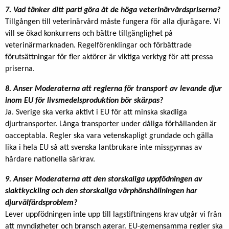
7. Vad tänker ditt parti göra åt de höga veterinärvårdspriserna?
Tillgången till veterinärvård måste fungera för alla djurägare. Vi
vill se ökad konkurrens och bättre tillgänglighet på
veterinärmarknaden. Regelförenklingar och förbättrade
förutsättningar för fler aktörer är viktiga verktyg för att pressa
priserna.
8. Anser Moderaterna att reglerna för transport av levande djur
inom EU för livsmedelsproduktion bör skärpas?
Ja. Sverige ska verka aktivt i EU för att minska skadliga
djurtransporter. Långa transporter under dåliga förhållanden är
oacceptabla. Regler ska vara vetenskapligt grundade och gälla
lika i hela EU så att svenska lantbrukare inte missgynnas av
hårdare nationella särkrav.
9. Anser Moderaterna att den storskaliga uppfödningen av
slaktkyckling och den storskaliga värphönshållningen har
djurvälfärdsproblem?
Lever uppfödningen inte upp till lagstiftningens krav utgår vi från
att myndigheter och bransch agerar. EU-gemensamma regler ska