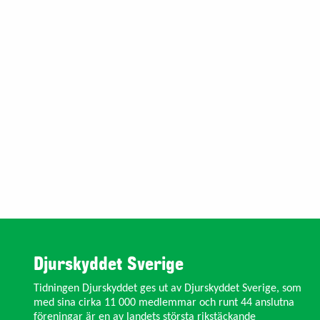
Djurskyddet Sverige
Tidningen Djurskyddet ges ut av Djurskyddet Sverige, som
med sina cirka 11 000 medlemmar och runt 44 anslutna
föreningar är en av landets största rikstäckande