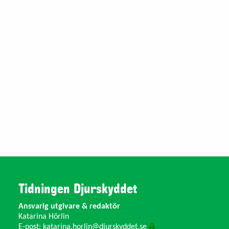
Tidningen Djurskyddet
Ansvarig utgivare & redaktör
Katarina Hörlin
E-post:
katarina.horlin@djurskyddet.se