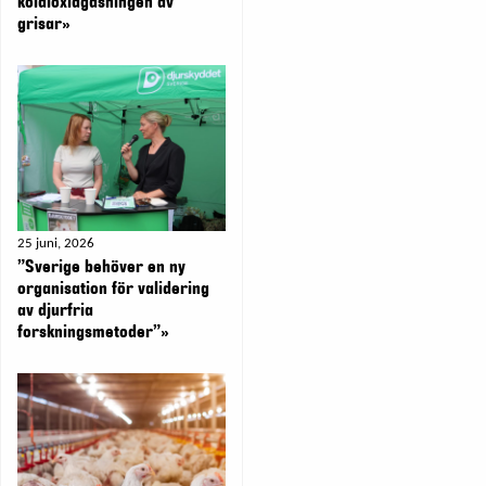
koldioxidgasningen av
grisar»
25 juni, 2026
”Sverige behöver en ny
organisation för validering
av djurfria
forskningsmetoder”»