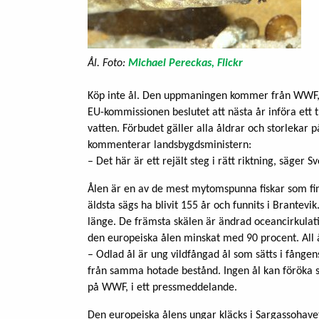
Ål. Foto:
Michael Pereckas, Flickr
Köp inte ål. Den uppmaningen kommer från WWF, 
EU-kommissionen beslutet att nästa år införa ett tr
vatten. Förbudet gäller alla åldrar och storlekar p
kommenterar landsbygdsministern:
– Det här är ett rejält steg i rätt riktning, säger S
Ålen är en av de mest mytomspunna fiskar som fi
äldsta sägs ha blivit 155 år och funnits i Brantevi
länge. De främsta skälen är ändrad oceancirkulatio
den europeiska ålen minskat med 90 procent. All ål
– Odlad ål är ung vildfångad ål som sätts i fånge
från samma hotade bestånd. Ingen ål kan föröka s
på WWF, i ett pressmeddelande.
Den europeiska ålens ungar kläcks i Sargassohavet.