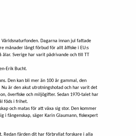
Världsnaturfonden. Dagarna innan jul fattade
e månader långt förbud för allt ålfiske i EU:s
å ålar. Sverige har varit pådrivande och till TT
ven-Erik Bucht.
nns. Den kan bli mer än 100 år gammal, den
k. Nu är den akut utrotningshotad och har varit det
n, överfiske och miljögifter. Sedan 1970-talet har
 föds i frihet.
nskap och matas för att växa sig stor. Den kommer
ig i fångenskap, säger Karin Glaumann, fiskexpert
 Redan färden dit har förbryllat forskare i alla