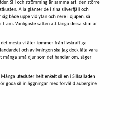
ltider. Sill och strömming är samma art, den större
kusten. Alla glänser de i sina silverfjäll och
 sig både uppe vid ytan och nere i djupen, så
 fram. Vanligaste sätten att fånga dessa stim är
t det mesta vi äter kommer från livskraftiga
 landandet och avlivningen ska jag dock låta vara
ldigt många små djur som det handlar om, säger
. Många utesluter helt enkelt sillen i Sillsalladen
gör goda sillinläggningar med förvälld aubergine