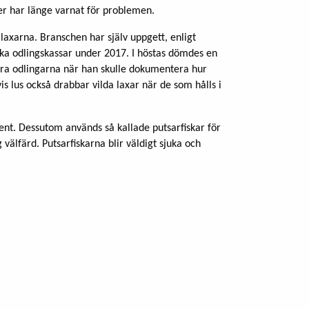
er har länge varnat för problemen.
xarna. Branschen har själv uppgett, enligt
rska odlingskassar under 2017. I höstas dömdes en
 nära odlingarna när han skulle dokumentera hur
is lus också drabbar vilda laxar när de som hålls i
ent. Dessutom används så kallade putsarfiskar för
 välfärd. Putsarfiskarna blir väldigt sjuka och