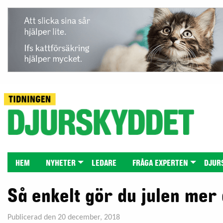
HEM
NYHETER
LEDARE
FRÅGA EXPERTEN
DJUR
Så enkelt gör du julen mer 
Publicerad den 20 december, 2018