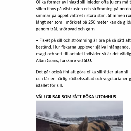
Olika former av inlagd sill inleder ofta julens må
sillen finns på västkusten och strömming på nordost
simmar på öppet vattnet i stora stim. Stimmen rör
långt ner som i mörkret på 250 meter kan de glida
genom trål, snörpvad och garn.
– Fisket på sill och strömming är bra på så sätt at
bestånd. Hur fiskarna upplever själva infångande,
osagt och sett till antalet individer så är det vä
Albin Gräns, forskare vid SLU.
Det går också fint att göra olika sillrätter utan sill
och får en härlig rödbetssallad och vegetarianer 
istället för sill.
VÄLJ GRISAR SOM FÅTT BÖKA UTOMHUS