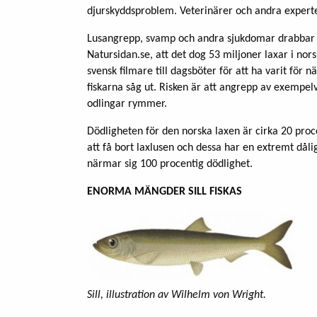
djurskyddsproblem. Veterinärer och andra expert
Lusangrepp, svamp och andra sjukdomar drabbar la
Natursidan.se, att det dog 53 miljoner laxar i no
svensk filmare till dagsböter för att ha varit för
fiskarna såg ut. Risken är att angrepp av exempelv
odlingar rymmer.
Dödligheten för den norska laxen är cirka 20 proc
att få bort laxlusen och dessa har en extremt dålig
närmar sig 100 procentig dödlighet.
ENORMA MÄNGDER SILL FISKAS
Sill, illustration av Wilhelm von Wright.