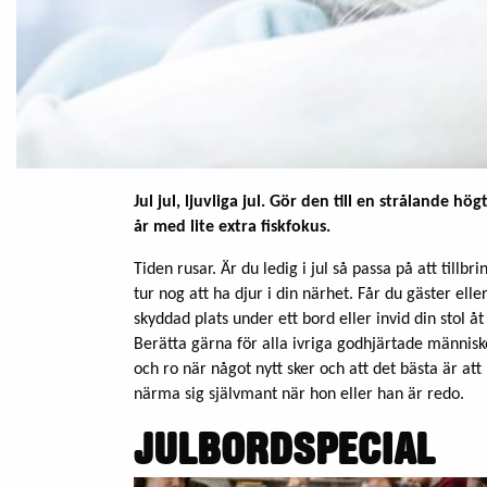
Jul jul, ljuvliga jul. Gör den till en strålande hög
år med lite extra fiskfokus.
Tiden rusar. Är du ledig i jul så passa på att till
tur nog att ha djur i din närhet. Får du gäster ell
skyddad plats under ett bord eller invid din stol åt
Berätta gärna för alla ivriga godhjärtade människ
och ro när något nytt sker och att det bästa är at
närma sig självmant när hon eller han är redo.
JULBORDSPECIAL