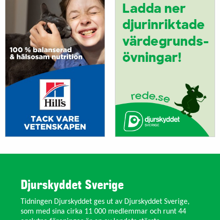
Djurskyddet Sverige
Tidningen Djurskyddet ges ut av Djurskyddet Sverige,
som med sina cirka 11 000 medlemmar och runt 44