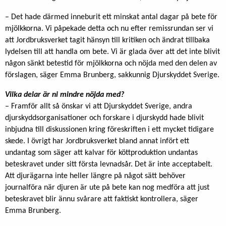
– Det hade därmed inneburit ett minskat antal dagar på bete för
mjölkkorna. Vi påpekade detta och nu efter remissrundan ser vi
att Jordbruksverket tagit hänsyn till kritiken och ändrat tillbaka
lydelsen till att handla om bete. Vi är glada över att det inte blivit
någon sänkt betestid för mjölkkorna och nöjda med den delen av
förslagen, säger Emma Brunberg, sakkunnig Djurskyddet Sverige.
Vilka delar är ni mindre nöjda med?
– Framför allt så önskar vi att Djurskyddet Sverige, andra
djurskyddsorganisationer och forskare i djurskydd hade blivit
inbjudna till diskussionen kring föreskriften i ett mycket tidigare
skede. I övrigt har Jordbruksverket bland annat infört ett
undantag som säger att kalvar för köttproduktion undantas
beteskravet under sitt första levnadsår. Det är inte acceptabelt.
Att djurägarna inte heller längre på något sätt behöver
journalföra när djuren är ute på bete kan nog medföra att just
beteskravet blir ännu svårare att faktiskt kontrollera, säger
Emma Brunberg.