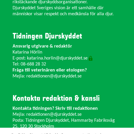
rikstäckande djurskyddsorganisationer.
Djurskyddet Sveriges vision är ett samhälle där
människor visar respekt och medkänsla för alla djur.
Tidningen Djurskyddet
Ansvarig utgivare & redaktör
Katarina Hörlin
E-post:
katarina.horlin@djurskyddet.se
Tel: 08-688 28 32
Fråga till veterinären eller etologen?
Mejla:
redaktionen@djurskyddet.se
Kontakta redaktion & kansli
Kontakta tidningen? Skriv till redaktionen
Mejla:
redaktionen@djurskyddet.se
Posta: Tidningen Djurskyddet, Hammarby Fabriksväg
25, 120 30 Stockholm
Ändra adress? Kontakta kansliet