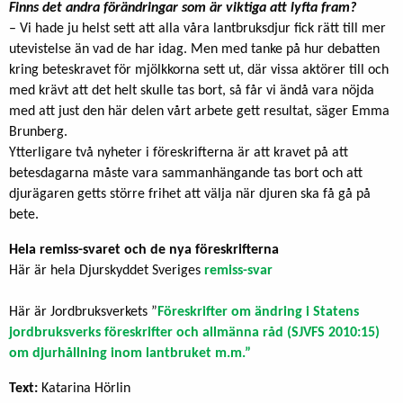
Finns det andra förändringar som är viktiga att lyfta fram?
– Vi hade ju helst sett att alla våra lantbruksdjur fick rätt till mer
utevistelse än vad de har idag. Men med tanke på hur debatten
kring beteskravet för mjölkkorna sett ut, där vissa aktörer till och
med krävt att det helt skulle tas bort, så får vi ändå vara nöjda
med att just den här delen vårt arbete gett resultat, säger Emma
Brunberg.
Ytterligare två nyheter i föreskrifterna är att kravet på att
betesdagarna måste vara sammanhängande tas bort och att
djurägaren getts större frihet att välja när djuren ska få gå på
bete.
Hela remiss-svaret och de nya föreskrifterna
Här är hela Djurskyddet Sveriges
remiss-svar
Här är Jordbruksverkets ”
Föreskrifter om ändring i Statens
jordbruksverks föreskrifter och allmänna råd (SJVFS 2010:15)
om djurhållning inom lantbruket m.m.”
Text:
Katarina Hörlin