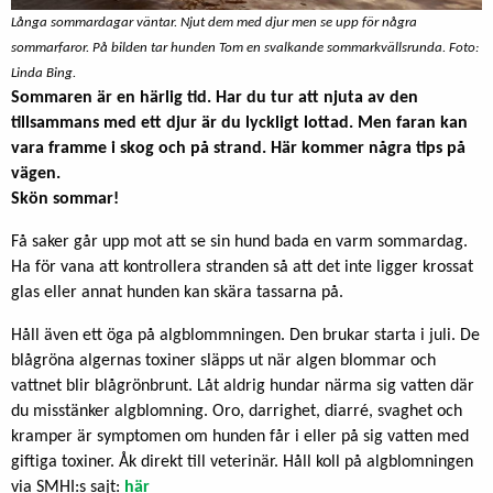
Långa sommardagar väntar. Njut dem med djur men se upp för några
sommarfaror. På bilden tar hunden Tom en svalkande sommarkvällsrunda. Foto:
Linda Bing.
Sommaren är en härlig tid. Har du tur att njuta av den
tillsammans med ett djur är du lyckligt lottad. Men faran kan
vara framme i skog och på strand. Här kommer några tips på
vägen.
Skön sommar!
Få saker går upp mot att se sin hund bada en varm sommardag.
Ha för vana att kontrollera stranden så att det inte ligger krossat
glas eller annat hunden kan skära tassarna på.
Håll även ett öga på algblommningen. Den brukar starta i juli. De
blågröna algernas toxiner släpps ut när algen blommar och
vattnet blir blågrönbrunt. Låt aldrig hundar närma sig vatten där
du misstänker algblomning. Oro, darrighet, diarré, svaghet och
kramper är symptomen om hunden får i eller på sig vatten med
giftiga toxiner. Åk direkt till veterinär. Håll koll på algblomningen
via SMHI:s sajt:
här