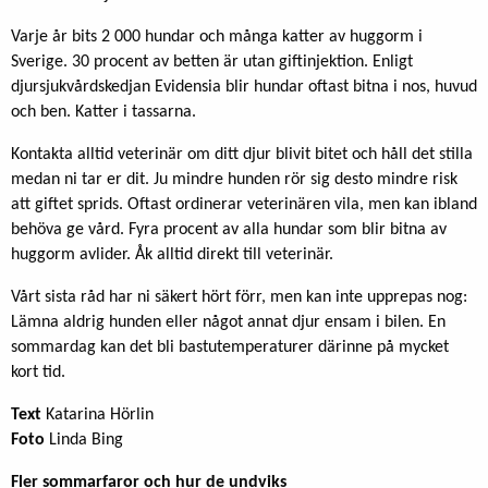
Varje år bits 2 000 hundar och många katter av huggorm i
Sverige. 30 procent av betten är utan giftinjektion. Enligt
djursjukvårdskedjan Evidensia blir hundar oftast bitna i nos, huvud
och ben. Katter i tassarna.
Kontakta alltid veterinär om ditt djur blivit bitet och håll det stilla
medan ni tar er dit. Ju mindre hunden rör sig desto mindre risk
att giftet sprids. Oftast ordinerar veterinären vila, men kan ibland
behöva ge vård. Fyra procent av alla hundar som blir bitna av
huggorm avlider. Åk alltid direkt till veterinär.
Vårt sista råd har ni säkert hört förr, men kan inte upprepas nog:
Lämna aldrig hunden eller något annat djur ensam i bilen. En
sommardag kan det bli bastutemperaturer därinne på mycket
kort tid.
Text
Katarina Hörlin
Foto
Linda Bing
Fler sommarfaror och hur de undviks