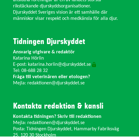
anslutna föreningar är en av landets största
rikstäckande djurskyddsorganisationer.
Djurskyddet Sveriges vision är ett samhälle där
människor visar respekt och medkänsla för alla djur.
Tidningen Djurskyddet
Ansvarig utgivare & redaktör
Katarina Hörlin
E-post:
katarina.horlin@djurskyddet.se
Tel: 08-688 28 32
Fråga till veterinären eller etologen?
Mejla:
redaktionen@djurskyddet.se
Kontakta redaktion & kansli
Kontakta tidningen? Skriv till redaktionen
Mejla:
redaktionen@djurskyddet.se
Posta: Tidningen Djurskyddet, Hammarby Fabriksväg
25, 120 30 Stockholm