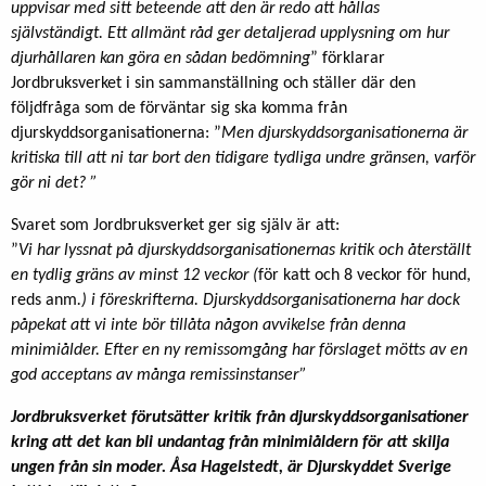
uppvisar med sitt beteende att den är redo att hållas
självständigt. Ett allmänt råd ger detaljerad upplysning om hur
djurhållaren kan göra en sådan bedömning
” förklarar
Jordbruksverket i sin sammanställning och ställer där den
följdfråga som de förväntar sig ska komma från
djurskyddsorganisationerna: ”
Men djurskyddsorganisationerna är
kritiska till att ni tar bort den tidigare tydliga undre gränsen, varför
gör ni det? ”
Svaret som Jordbruksverket ger sig själv är att:
”
Vi har lyssnat på djurskyddsorganisationernas kritik och återställt
en tydlig gräns av minst 12 veckor (
för katt och 8 veckor för hund,
reds anm
.) i föreskrifterna. Djurskyddsorganisationerna har dock
påpekat att vi inte bör tillåta någon avvikelse från denna
minimiålder. Efter en ny remissomgång har förslaget mötts av en
god acceptans av många remissinstanser”
Jordbruksverket förutsätter kritik från djurskyddsorganisationer
kring att det kan bli undantag från minimiåldern för att skilja
ungen från sin moder. Åsa Hagelstedt, är Djurskyddet Sverige