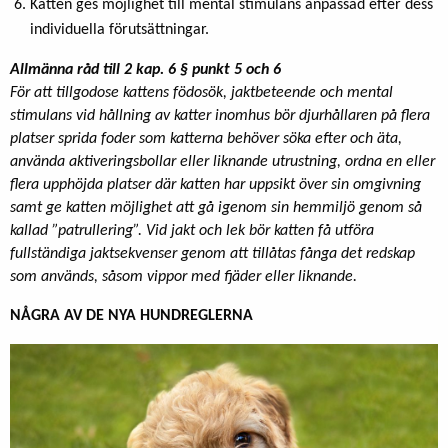
Katten ges möjlighet till mental stimulans anpassad efter dess
individuella förutsättningar.
Allmänna råd till 2 kap. 6 § punkt 5 och 6
För att tillgodose kattens födosök, jaktbeteende och mental
stimulans vid hållning av katter inomhus bör djurhållaren på flera
platser sprida foder som katterna behöver söka efter och äta,
använda aktiveringsbollar eller liknande utrustning, ordna en eller
flera upphöjda platser där katten har uppsikt över sin omgivning
samt ge katten möjlighet att gå igenom sin hemmiljö genom så
kallad ”patrullering”. Vid jakt och lek bör katten få utföra
fullständiga jaktsekvenser genom att tillåtas fånga det redskap
som används, såsom vippor med fjäder eller liknande.
NÅGRA AV DE NYA HUNDREGLERNA