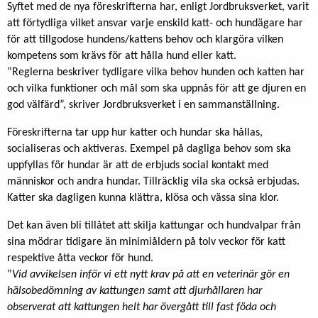
Syftet med de nya föreskrifterna har, enligt Jordbruksverket, varit
att förtydliga vilket ansvar varje enskild katt- och hundägare har
för att tillgodose hundens/kattens behov och klargöra vilken
kompetens som krävs för att hålla hund eller katt.
”Reglerna beskriver tydligare vilka behov hunden och katten har
och vilka funktioner och mål som ska uppnås för att ge djuren en
god välfärd”, skriver Jordbruksverket i en sammanställning.
Föreskrifterna tar upp hur katter och hundar ska hållas,
socialiseras och aktiveras. Exempel på dagliga behov som ska
uppfyllas för hundar är att de erbjuds social kontakt med
människor och andra hundar. Tillräcklig vila ska också erbjudas.
Katter ska dagligen kunna klättra, klösa och vässa sina klor.
Det kan även bli tillåtet att skilja kattungar och hundvalpar från
sina mödrar tidigare än minimiåldern på tolv veckor för katt
respektive åtta veckor för hund.
”
Vid avvikelsen inför vi ett nytt krav på att en veterinär gör en
hälsobedömning av kattungen samt att djurhållaren har
observerat att kattungen helt har övergått till fast föda och