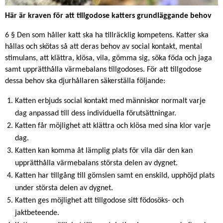
Här är kraven för att tillgodose katters grundläggande behov
6 § Den som håller katt ska ha tillräcklig kompetens. Katter ska
hållas och skötas så att deras behov av social kontakt, mental
stimulans, att klättra, klösa, vila, gömma sig, söka föda och jaga
samt upprätthålla värmebalans tillgodoses. För att tillgodose
dessa behov ska djurhållaren säkerställa följande:
Katten erbjuds social kontakt med människor normalt varje
dag anpassad till dess individuella förutsättningar.
Katten får möjlighet att klättra och klösa med sina klor varje
dag.
Katten kan komma åt lämplig plats för vila där den kan
upprätthålla värmebalans största delen av dygnet.
Katten har tillgång till gömslen samt en enskild, upphöjd plats
under största delen av dygnet.
Katten ges möjlighet att tillgodose sitt födosöks- och
jaktbeteende.