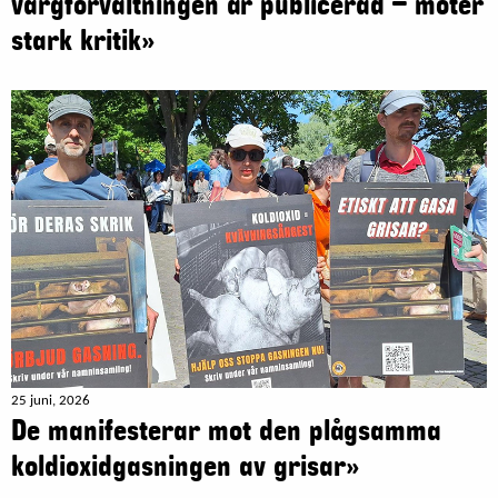
vargförvaltningen är publicerad – möter
stark kritik»
25 juni, 2026
De manifesterar mot den plågsamma
koldioxidgasningen av grisar»