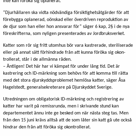
inte kan föröka sig oplanerat.
”Djurhållaren ska vidta nödvändiga försik­tighetsåtgärder för att
förebygga oplanerad, oönskad eller överdriven reproduktion av
de djur som han eller hon ansvarar för” säger 6 kap, 2§ i de nya
föreskrifterna, som nyligen presenterades av Jordbruksverket.
Katter som rör sig fritt utomhus bör vara kastrerade, steriliserade
eller på annat sätt förhindrade från att kunna föröka sig okon­
trollerat, står i de allmänna råden.
– Äntligen! Det här har vi kämpat för under lång tid. Det är
kastrering och ID-märkning som behövs för att komma till rätta
med det stora djurskyddsproblemet hemlösa katter, säger Åsa
Hagelstedt, generalsekreterare på Djurskyddet Sverige.
Utredningen om obligatorisk ID-märkning och registrering av
katter har varit på remissrunda, men i skrivande stund kan
departementet ännu inte ge besked om när nästa steg tas. Men
från den 15 juni krävs alltså att de som låter sin katt gå ute också
hindrar den från att föröka sig okontrollerat.