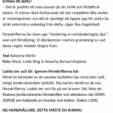
kritiska till detta?
–
Det är positivt att man lyssnat på vår kritik och förbättrat
texten. Vi menar dock fortfarande att tolv respektive åtta veckor
är minimigränser och det är olyckligt att öppna upp för andra än
strikt veterinära undantag från detta, säger Åsa Hagelstedt.
Föreskrifterna tar även upp ”Hantering av omhändertagna djur”,
avel och försäljning. Vi återkommer med en granskning av vad
dessa regler innebär längre fram.
Text
Katarina Hörlin
Foto
iStock, Linda Bing & Anuscha Barwa/Unsplash
Ladda ner och läs igenom föreskrifterna här
Minst en femtedel av de svenska hushållen har hund eller katt,
enligt Jordbruksverkets statistik. Alla berörs direkt av de nya
föreskrifterna. Ladda ner och läs på om kraven. Här finns de:
Statens jordbruksverks föreskrifter och allmänna råd (SJVFS
2020:8) om hållande av hundar och katter. (Saknr L102).
HEJ HUNDHÅLLARE, DETTA MÅSTE DU KUNNA!