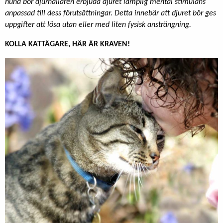
hund bör djurhållaren erbjuda djuret lämplig mental stimulans
anpassad till dess förutsättningar. Detta innebär att djuret bör ges
uppgifter att lösa utan eller med liten fysisk ansträngning.
KOLLA KATTÄGARE, HÄR ÄR KRAVEN!