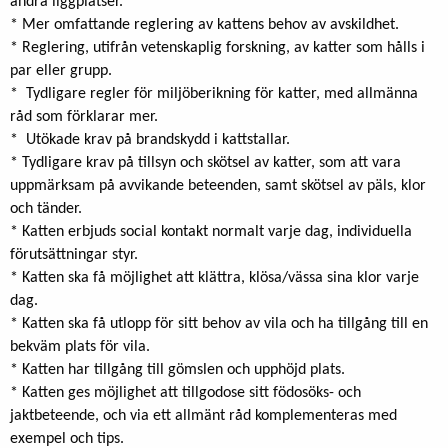
andra liggplatser.
* Mer omfattande reglering av kattens behov av avskildhet.
* Reglering, utifrån vetenskaplig forskning, av katter som hålls i
par eller grupp.
* Tydligare regler för miljöberikning för katter, med allmänna
råd som förklarar mer.
* Utökade krav på brandskydd i kattstallar.
* Tydligare krav på tillsyn och skötsel av katter, som att vara
uppmärksam på avvikande beteenden, samt skötsel av päls, klor
och tänder.
* Katten erbjuds social kontakt normalt varje dag, individuella
förutsättningar styr.
* Katten ska få möjlighet att klättra, klösa/vässa sina klor varje
dag.
* Katten ska få utlopp för sitt behov av vila och ha tillgång till en
bekväm plats för vila.
* Katten har tillgång till gömslen och upphöjd plats.
* Katten ges möjlighet att tillgodose sitt födosöks- och
jaktbeteende, och via ett allmänt råd komplementeras med
exempel och tips.