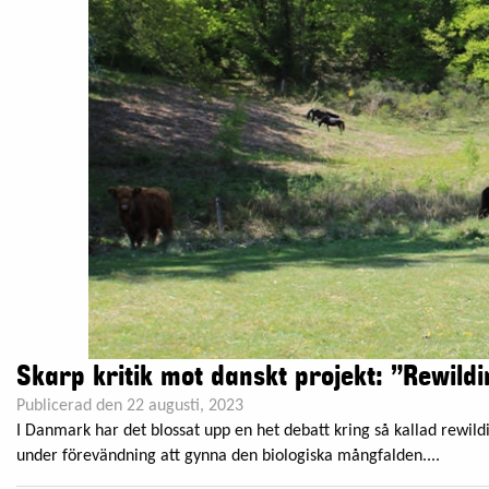
Skarp kritik mot danskt projekt: ”Rewildi
Publicerad den 22 augusti, 2023
I Danmark har det blossat upp en het debatt kring så kallad rewild
under förevändning att gynna den biologiska mångfalden....