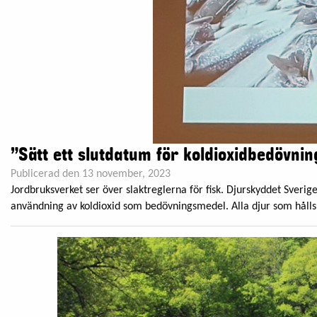
”Sätt ett slutdatum för koldioxidbedövnin
Publicerad den 13 november, 2023
Jordbruksverket ser över slaktreglerna för fisk. Djurskyddet Sver
användning av koldioxid som bedövningsmedel. Alla djur som hålls 