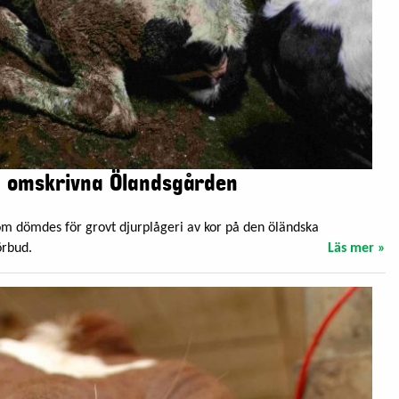
en omskrivna Ölandsgården
som dömdes för grovt djurplågeri av kor på den öländska
örbud.
Läs mer »