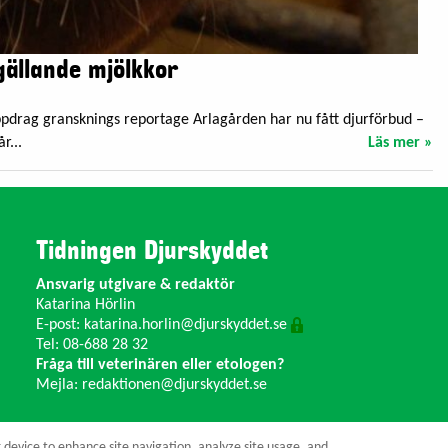
gällande mjölkkor
Uppdrag gransknings reportage Arlagården har nu fått djurförbud –
r...
Läs mer »
Tidningen Djurskyddet
Ansvarig utgivare & redaktör
Katarina Hörlin
E-post:
katarina.horlin@djurskyddet.se
Tel: 08-688 28 32
Fråga till veterinären eller etologen?
Mejla:
redaktionen@djurskyddet.se
r device to enhance site navigation, analyze site usage, and