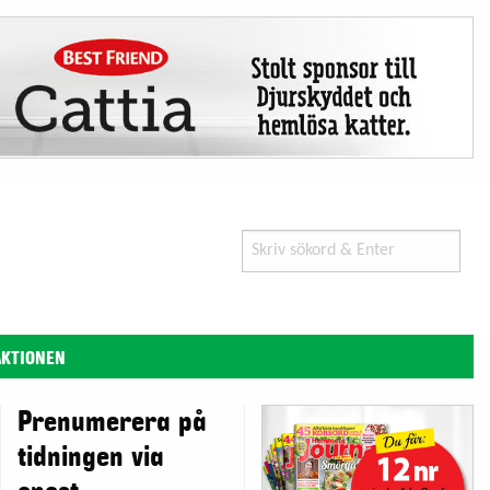
Search
for:
AKTIONEN
Prenumerera på
tidningen via