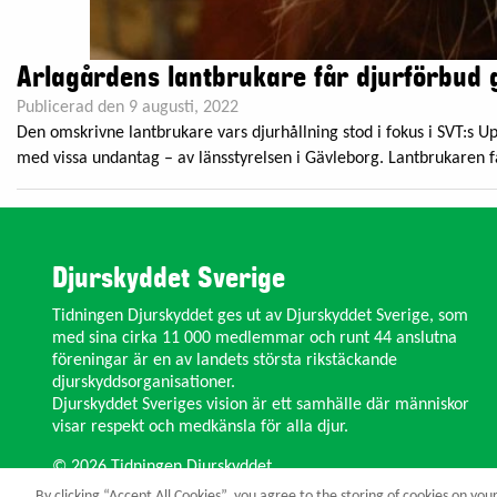
Arlagårdens lantbrukare får djurförbud 
Publicerad den 9 augusti, 2022
Den omskrivne lantbrukare vars djurhållning stod i fokus i SVT:s 
med vissa undantag – av länsstyrelsen i Gävleborg. Lantbrukaren få
Djurskyddet Sverige
Tidningen Djurskyddet ges ut av Djurskyddet Sverige, som
med sina cirka 11 000 medlemmar och runt 44 anslutna
föreningar är en av landets största rikstäckande
djurskyddsorganisationer.
Djurskyddet Sveriges vision är ett samhälle där människor
visar respekt och medkänsla för alla djur.
© 2026 Tidningen Djurskyddet.
By clicking “Accept All Cookies”, you agree to the storing of cookies on you