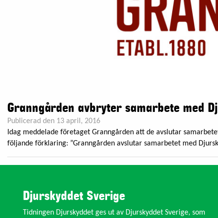
Granngården avbryter samarbete med Dj
Publicerad den 13 april, 2016
Idag meddelade företaget Granngården att de avslutar samarbetet
följande förklaring: ”Granngården avslutar samarbetet med Djursk
Djurskyddet Sverige
Tidningen Djurskyddet ges ut av Djurskyddet Sverige, som