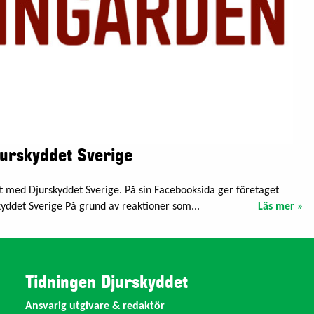
urskyddet Sverige
 med Djurskyddet Sverige. På sin Facebooksida ger företaget
yddet Sverige På grund av reaktioner som...
Läs mer »
Tidningen Djurskyddet
Ansvarig utgivare & redaktör