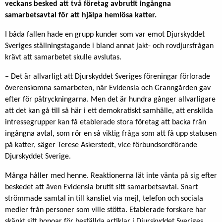
veckans besked att två företag avbrutit ingångna
samarbetsavtal för att hjälpa hemlösa katter.
I båda fallen hade en grupp kunder som var emot Djurskyddet
Sveriges ställningstagande i bland annat jakt- och rovdjursfrågan
krävt att samarbetet skulle avslutas.
– Det är allvarligt att Djurskyddet Sveriges föreningar förlorade
överenskomna samarbeten, när Evidensia och Granngården gav
efter för påtryckningarna. Men det är hundra gånger allvarligare
att det kan gå till så här i ett demokratiskt samhälle, att enskilda
intressegrupper kan få etablerade stora företag att backa från
ingångna avtal, som rör en så viktig fråga som att få upp statusen
på katter, säger Terese Askerstedt, vice förbundsordförande
Djurskyddet Sverige.
Många håller med henne. Reaktionerna lät inte vänta på sig efter
beskedet att även Evidensia brutit sitt samarbetsavtal. Snart
strömmade samtal in till kansliet via mejl, telefon och sociala
medier från personer som ville stötta. Etablerade forskare har
skänkt sitt honoar för beställda artiklar i Djurskyddet Sveriges