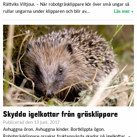
Rättviks Viltjour. – När robotgräsklippare kör över små ungar så
rullar ungarna under klipparen och blir av...
Läs mer »
Skydda igelkottar från gräsklippare
Publicerad den 13 juni, 2017
Avhuggna öron. Avhuggna kinder. Bortklippta ögon.
Robotgräsklippare orsakar fruktansvärda skador på igelkottar. –