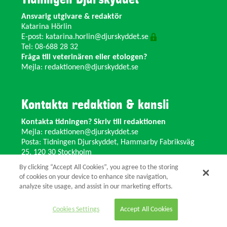
Ansvarig utgivare & redaktör
Katarina Hörlin
E-post:
katarina.horlin@djurskyddet.se
Tel: 08-688 28 32
Fråga till veterinären eller etologen?
Mejla:
redaktionen@djurskyddet.se
Kontakta redaktion & kansli
Kontakta tidningen? Skriv till redaktionen
Mejla:
redaktionen@djurskyddet.se
Posta: Tidningen Djurskyddet, Hammarby Fabriksväg
25, 120 30 Stockholm
Ändra adress? Kontakta kansliet
By clicking “Accept All Cookies”, you agree to the storing
Växel: 08-673 35 11 E-post:
info@djurskyddet.se
of cookies on your device to enhance site navigation,
analyze site usage, and assist in our marketing efforts.
© 2026 Tidningen Djurskyddet.
Cookies Settings
Accept All Cookies