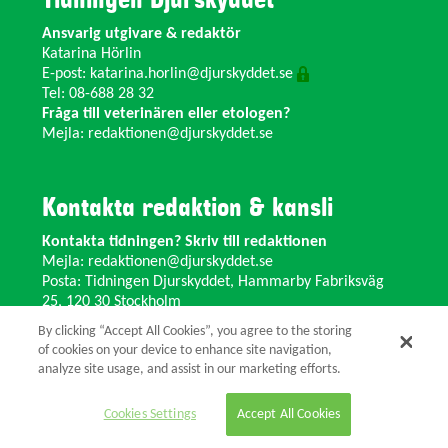
Tidningen Djurskyddet
Ansvarig utgivare & redaktör
Katarina Hörlin
E-post:
katarina.horlin@djurskyddet.se
Tel: 08-688 28 32
Fråga till veterinären eller etologen?
Mejla:
redaktionen@djurskyddet.se
Kontakta redaktion & kansli
Kontakta tidningen? Skriv till redaktionen
Mejla:
redaktionen@djurskyddet.se
Posta: Tidningen Djurskyddet, Hammarby Fabriksväg
25, 120 30 Stockholm
Ändra adress? Kontakta kansliet
By clicking “Accept All Cookies”, you agree to the storing
Växel: 08-673 35 11 E-post:
info@djurskyddet.se
of cookies on your device to enhance site navigation,
analyze site usage, and assist in our marketing efforts.
© 2026 Tidningen Djurskyddet.
Cookies Settings
Accept All Cookies