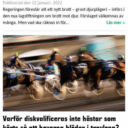
Publicerad den 12 januari, 2022
Regeringen föreslår att ett nytt brott – grovt djurplågeri – införs i
den nya lagstiftningen om brott mot djur. Förslaget välkomnas av
många. Men vad ska räknas in för...
Läs mer »
Varför diskvalificeras inte hästar som
körts så att hovarna blöder i travlopp?