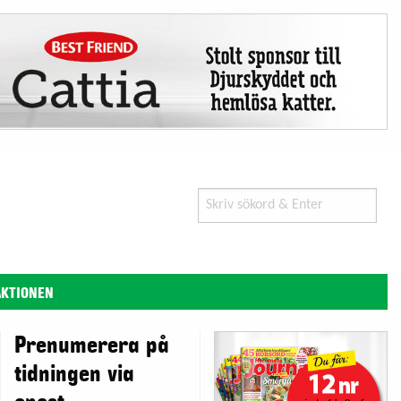
Search
for:
AKTIONEN
Prenumerera på
tidningen via