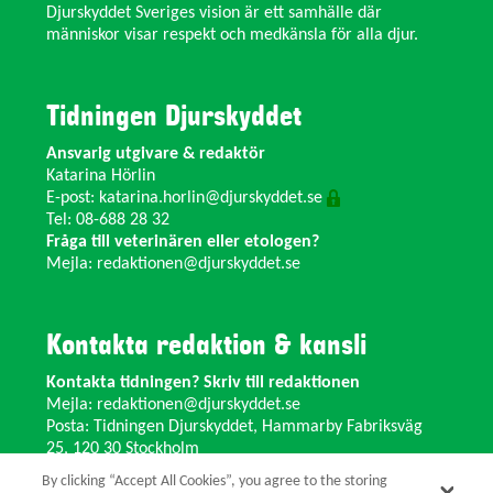
Djurskyddet Sveriges vision är ett samhälle där
människor visar respekt och medkänsla för alla djur.
Tidningen Djurskyddet
Ansvarig utgivare & redaktör
Katarina Hörlin
E-post:
katarina.horlin@djurskyddet.se
Tel: 08-688 28 32
Fråga till veterinären eller etologen?
Mejla:
redaktionen@djurskyddet.se
Kontakta redaktion & kansli
Kontakta tidningen? Skriv till redaktionen
Mejla:
redaktionen@djurskyddet.se
Posta: Tidningen Djurskyddet, Hammarby Fabriksväg
25, 120 30 Stockholm
Ändra adress? Kontakta kansliet
By clicking “Accept All Cookies”, you agree to the storing