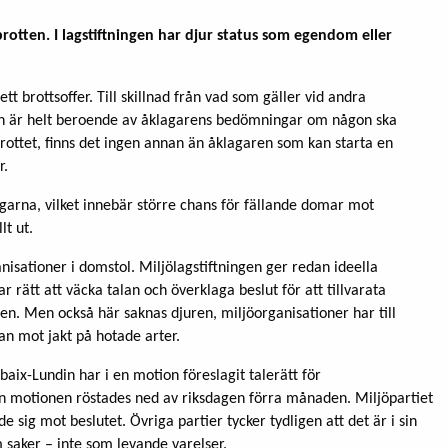
 brotten. I lagstiftningen har djur status som egendom eller
tt brottsoffer. Till skillnad från vad som gäller vid andra
ren är helt beroende av åklagarens bedömningar om någon ska
 brottet, finns det ingen annan än åklagaren som kan starta en
r.
ngarna, vilket innebär större chans för fällande domar mot
lt ut.
anisationer i domstol. Miljölagstiftningen ger redan ideella
r rätt att väcka talan och överklaga beslut för att tillvarata
sen. M
en också här saknas djuren, miljöorganisationer har till
lan mot jakt på hotade arter.
ix-Lundin har i en motion föreslagit talerätt för
en motionen röstades ned av riksdagen förra månaden. Miljöpartiet
e sig mot beslutet. Övriga partier tycker tydligen att det är i sin
 saker – inte som levande varelser.