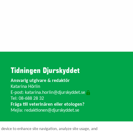
Tidningen Djurskyddet
Ansvarig utgivare & redaktör
Katarina Hörlin
E-post:
katarina.horlin@djurskyddet.se
Tel: 08-688 28 32
Fråga till veterinären eller etologen?
Mejla:
redaktionen@djurskyddet.se
r device to enhance site navigation, analyze site usage, and