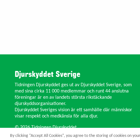
Djurskyddet Sverige
Tidningen Djurskyddet ges ut av Djurskyddet Sverige, som
med sina cirka 11 000 medlemmar och runt 44 anslutna
föreningar är en av landets största rikstäckande
djurskyddsorganisationer.
Djurskyddet Sveriges vision är ett samhälle där människor
visar respekt och medkänsla för alla djur.
© 2026 Tidningen Djurskyddet.
By clicking “Accept All Cookies”, you agree to the storing of cookies on you