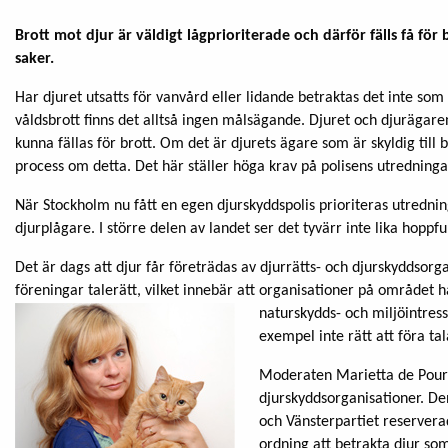
Brott mot djur är väldigt lågprioriterade och därför fälls få för
saker.
Har djuret utsatts för vanvård eller lidande betraktas det inte som e
våldsbrott finns det alltså ingen målsägande. Djuret och djuräga
kunna fällas för brott. Om det är djurets ägare som är skyldig till
process om detta. Det här ställer höga krav på polisens utredninga
När Stockholm nu fått en egen djurskyddspolis prioriteras utredni
djurplågare. I större delen av landet ser det tyvärr inte lika hoppful
Det är dags att djur får företrädas av djurrätts- och djurskyddsorg
föreningar talerätt, vilket innebär att organisationer på området ha
naturskydds- och miljöintres
exempel inte rätt att föra ta
Moderaten Marietta de Pourba
djurskyddsorganisationer. D
och Vänsterpartiet reserverad
ordning att betrakta djur som