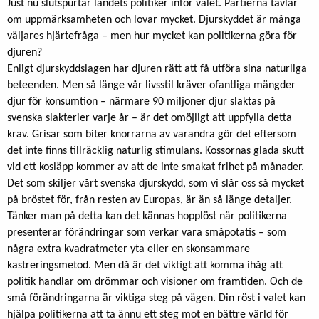
Just nu slutspurtar landets politiker inför valet. Partierna tävlar
om uppmärksamheten och lovar mycket. Djurskyddet är många
väljares hjärtefråga – men hur mycket kan politikerna göra för
djuren?
Enligt djurskyddslagen har djuren rätt att få utföra sina naturliga
beteenden. Men så länge vår livsstil kräver ofantliga mängder
djur för konsumtion – närmare 90 miljoner djur slaktas på
svenska slakterier varje år – är det omöjligt att uppfylla detta
krav. Grisar som biter knorrarna av varandra gör det eftersom
det inte finns tillräcklig naturlig stimulans. Kossornas glada skutt
vid ett kosläpp kommer av att de inte smakat frihet på månader.
Det som skiljer vårt svenska djurskydd, som vi slår oss så mycket
på bröstet för, från resten av Europas, är än så länge detaljer.
Tänker man på detta kan det kännas hopplöst när politikerna
presenterar förändringar som verkar vara småpotatis – som
några extra kvadratmeter yta eller en skonsammare
kastreringsmetod. Men då är det viktigt att komma ihåg att
politik handlar om drömmar och visioner om framtiden. Och de
små förändringarna är viktiga steg på vägen. Din röst i valet kan
hjälpa politikerna att ta ännu ett steg mot en bättre värld för