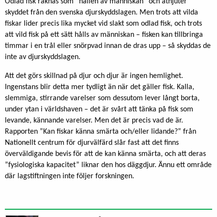
Odlad fisk räknas som ”hållen av människan” och åtnjuter
skyddet från den svenska djurskyddslagen. Men trots att vilda
fiskar lider precis lika mycket vid slakt som odlad fisk, och trots
att vild fisk på ett sätt hålls av människan – fisken kan tillbringa
timmar i en trål eller snörpvad innan de dras upp – så skyddas de
inte av djurskyddslagen.
Att det görs skillnad på djur och djur är ingen hemlighet.
Ingenstans blir detta mer tydligt än när det gäller fisk. Kalla,
slemmiga, stirrande varelser som dessutom lever långt borta,
under ytan i världshaven – det är svårt att tänka på fisk som
levande, kännande varelser. Men det är precis vad de är.
Rapporten ”Kan fiskar känna smärta och/eller lidande?” från
Nationellt centrum för djurvälfärd slår fast att det finns
överväldigande bevis för att de kan känna smärta, och att deras
”fysiologiska kapacitet” liknar den hos däggdjur. Ännu ett område
där lagstiftningen inte följer forskningen.