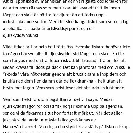
Att bli uppfiskad av människan är den vanligaste dödsorsaken för
de arter som räknas som matfiskar. Att leva ett fritt liv innan
fångst och slakt är bättre för djuret än att födas upp i
industriliknande villkor. Men det storskaliga fisket som vi har idag
är ohållbart – både ur artskyddsynpunkt och ur
djurskyddsynpunkt.
Vilda fiskar är i princip helt rättslösa. Svenska fiskare behöver inte
ta någon hänsyn alls till djurskyddet vid fångst och slakt. En fisk
som fångas med en trål löper risk att bli krossad i trålen, för att
sedan kvävas till döds på däck. Det kan jämföras med om vi skulle
”skörda” våra nötkreatur genom att brutalt samla ihop dem och
knuffa ned dem i en damm där de fick drunkna – helt utan att
bryta mot lagen. Vem som helst inser det absurda i situationen.
Vem som helst förutom lagstiftarna, det vill säga. Medan
djurskyddsfrågor för odlad fisk börjar komma upp på agendan,
ser de vilda fiskarnas situation fortsatt mörk ut. När det gäller
jakt på vilda landdjur måste fällor godkännas av
Naturvårdsverket. Men inga djurskyddskrav ställs på fiskeredskap.