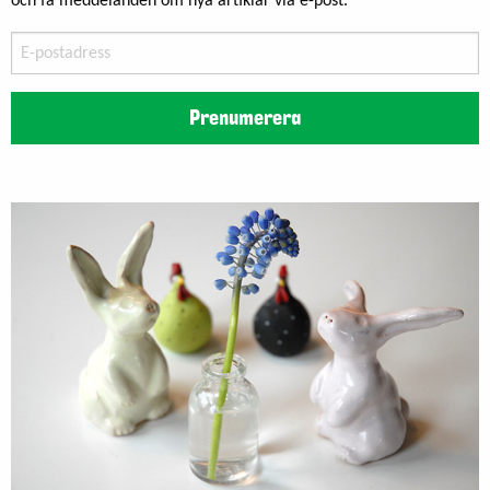
och få meddelanden om nya artiklar via e-post.
E-
postadress
Prenumerera