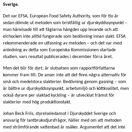
Sverige.
Det var EFSA, European Food Safety Authority, som för tio år
sedan dömde ut metoden som bristfällig ur djurskyddssynpunkt –
man hänvisade till att fåglarna hängdes upp levande och att
elchocken inte alltid fungerade som bedövning innan slakt. EFSA
rekommenderade en utfasning av metoden – och det var med
anledning av detta som Europeiska Kommissionen startade
studien, vars resultat publicerades i december förra året.
Men det blir för dyrt, är slutsatsen som rapportförfattarna
kommer fram till. De anser inte att det finns några alternativ för
små och medelstora slakterier. Bedövning genom gasning – som
är bättre ur djurskyddssynpunkt, arbetsmiljö och köttkvalitet, men
också dyrare per slaktad kyckling – är utvecklat främst för
slakterier med hög produktionstakt.
Johan Beck Friis, styrelseledamot i Djurskyddet Sverige och
ansvarig för lantbruksdjursfrågor, håller med om att metoden
med strömförande vattenbad är osäker. Argumentet att det inte