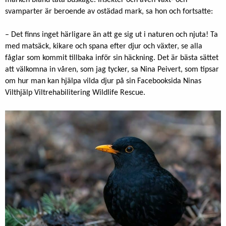
marken bland täta buskage. Insekter och även växt- och
svamparter är beroende av ostädad mark, sa hon och fortsatte:
– Det finns inget härligare än att ge sig ut i naturen och njuta! Ta
med matsäck, kikare och spana efter djur och växter, se alla
fåglar som kommit tillbaka inför sin häckning. Det är bästa sättet
att välkomna in våren, som jag tycker, sa Nina Peivert, som tipsar
om hur man kan hjälpa vilda djur på sin Facebooksida Ninas
Vilthjälp Viltrehabilitering Wildlife Rescue.