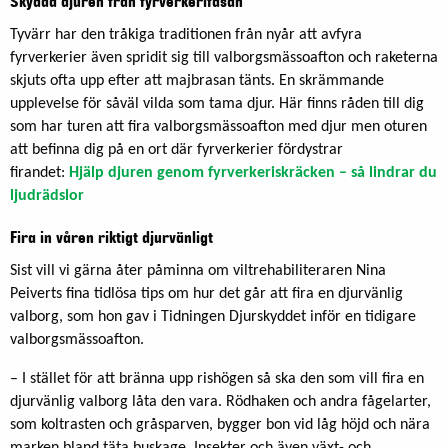
Skydda djuren från fyrverkerifasan
Tyvärr har den tråkiga traditionen från nyår att avfyra
fyrverkerier även spridit sig till valborgsmässoafton och raketerna
skjuts ofta upp efter att majbrasan tänts. En skrämmande
upplevelse för såväl vilda som tama djur. Här finns råden till dig
som har turen att fira valborgsmässoafton med djur men oturen
att befinna dig på en ort där fyrverkerier fördystrar
firandet:
Hjälp djuren genom fyrverkeriskräcken – så lindrar du
ljudrädslor
Fira in våren riktigt djurvänligt
Sist vill vi gärna åter påminna om viltrehabiliteraren Nina
Peiverts fina tidlösa tips om hur det går att fira en djurvänlig
valborg, som hon gav i Tidningen Djurskyddet inför en tidigare
valborgsmässoafton.
– I stället för att bränna upp rishögen så ska den som vill fira en
djurvänlig valborg låta den vara. Rödhaken och andra fågelarter,
som koltrasten och gråsparven, bygger bon vid låg höjd och nära