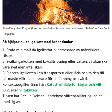
På valborg den 30 april flammar hundratals brasor över hela landet. Foto Courtney Cook
Unsplash
Så hjälper du en igelkott med brännskador
1. Prata minimalt då igelkottar blir stressade av människors
röster.
2. Svalka igelkotten med koksaltslösning eller vatten, vätskan ska
vara sval men inte iskall.
3. Placera igelkotten i en transportbur eller låda och ta den till
närmaste viltrehabiliterare för bedömning och vård.
Kontaktuppgifter finns här:
Katastrofhjälp för fåglar och vilt,
KFV
, eller
Viltakuten
Tipsen har Cecilia Ockedal, Kottebyns viltrehabilitering, delat
med sig av.