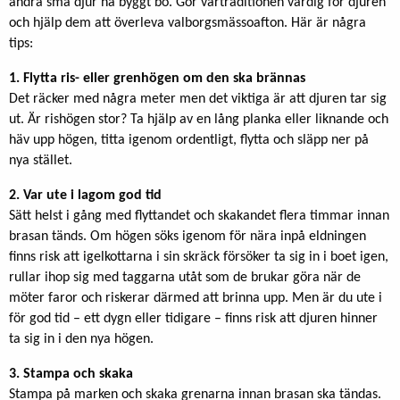
andra små djur ha byggt bo. Gör vårtraditionen värdig för djuren
och hjälp dem att överleva valborgsmässoafton. Här är några
tips:
1. Flytta ris- eller grenhögen om den ska brännas
Det räcker med några meter men det viktiga är att djuren tar sig
ut. Är rishögen stor? Ta hjälp av en lång planka eller liknande och
häv upp högen, titta igenom ordentligt, flytta och släpp ner på
nya stället.
2. Var ute i lagom god tid
Sätt helst i gång med flyttandet och skakandet flera timmar innan
brasan tänds. Om högen söks igenom för nära inpå eldningen
finns risk att igelkottarna i sin skräck försöker ta sig in i boet igen,
rullar ihop sig med taggarna utåt som de brukar göra när de
möter faror och riskerar därmed att brinna upp. Men är du ute i
för god tid – ett dygn eller tidigare – finns risk att djuren hinner
ta sig in i den nya högen.
3. Stampa och skaka
Stampa på marken och skaka grenarna innan brasan ska tändas.