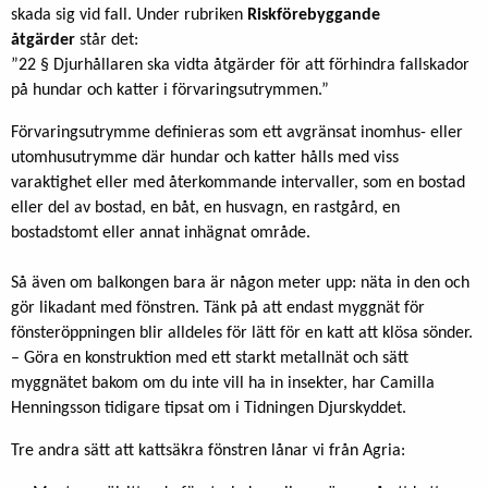
skada sig vid fall. Under rubriken
Riskförebyggande
åtgärder
står det:
”22 § Djurhållaren ska vidta åtgärder för att förhindra fallskador
på hundar och katter i förvaringsutrymmen.”
Förvaringsutrymme definieras som ett avgränsat inomhus- eller
utomhusutrymme där hundar och katter hålls med viss
varaktighet eller med återkommande intervaller, som en bostad
eller del av bostad, en båt, en husvagn, en rastgård, en
bostadstomt eller annat inhägnat område.
Så även om balkongen bara är någon meter upp: näta in den och
gör likadant med fönstren. Tänk på att endast myggnät för
fönsteröppningen blir alldeles för lätt för en katt att klösa sönder.
– Göra en konstruktion med ett starkt metallnät och sätt
myggnätet bakom om du inte vill ha in insekter, har Camilla
Henningsson tidigare tipsat om i Tidningen Djurskyddet.
Tre andra sätt att kattsäkra fönstren lånar vi från Agria: