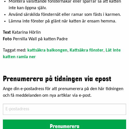
Montera välsittande fönsterhakar eller spärrar så att katten
inte kan öppna själv.
Använd särskilda fönsternät eller ramar som fästs i karmen.
Lämna inte fönster på glänt när katten är ensam hemma.
Text
Katarina Hörlin
Foto
Pernilla Wall på katten Padre
Taggat med:
kattsäkra balkongen
,
Kattsäkra fönster
,
Låt inte
katten ramla ner
Prenumerera på tidningen via epost
Ange din e-postadress för att prenumerera på den här tidningen
och få meddelanden om nya artiklar via e-post.
E-
postadress
Prenumerera