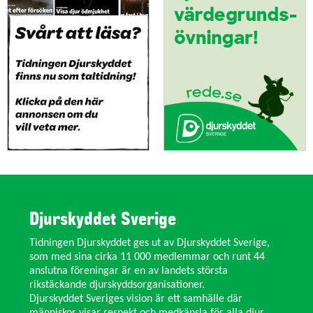
Djurskyddet Sverige
Tidningen Djurskyddet ges ut av Djurskyddet Sverige,
som med sina cirka 11 000 medlemmar och runt 44
anslutna föreningar är en av landets största
rikstäckande djurskyddsorganisationer.
Djurskyddet Sveriges vision är ett samhälle där
människor visar respekt och medkänsla för alla djur.