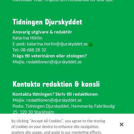
Tidningen Djurskyddet
Ansvarig utgivare & redaktör
Katarina Hörlin
E-post:
katarina.horlin@djurskyddet.se
Tel: 08-688 28 32
Fråga till veterinären eller etologen?
Mejla:
redaktionen@djurskyddet.se
Kontakta redaktion & kansli
Kontakta tidningen? Skriv till redaktionen
Mejla:
redaktionen@djurskyddet.se
Posta: Tidningen Djurskyddet, Hammarby Fabriksväg
25, 120 30 Stockholm
Ändra adress? Kontakta kansliet
By clicking “Accept All Cookies”, you agree to the storing
Växel: 08-673 35 11 E-post:
info@djurskyddet.se
of cookies on your device to enhance site navigation,
analyze site usage, and assist in our marketing efforts.