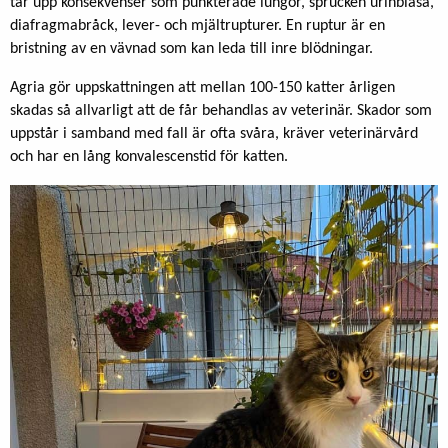
tar upp konsekvenser som punkterade lungor, sprucken urinblåsa,
diafragmabråck, lever- och mjältrupturer. En ruptur är en
bristning av en vävnad som kan leda till inre blödningar.
Agria gör uppskattningen att mellan 100-150 katter årligen
skadas så allvarligt att de får behandlas av veterinär. Skador som
uppstår i samband med fall är ofta svåra, kräver veterinärvård
och har en lång konvalescenstid för katten.