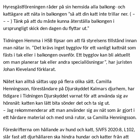
Hyresgästföreningen råder på sin hemsida alla balkong- och
kattägare att näta in balkongen ”så att din katt inte trillar ner. ( –
– – ) Tänk på att du måste kunna återställa balkongen i
ursprungligt skick den dagen du flyttar ut.”
Tidningen Hemma i HSB tipsar om att få styrelsens tillstånd innan
man nätar in. “Det krävs inget bygglov för ett vanligt kattnät som
fästs i tak eller i balkongen ovanför. Ett bygglov kan bli aktuellt
om man planerar tak eller andra speciallösningar”, har juristen
Johan Kleveland förklarat.
Nätet kan alltså sättas upp på flera olika sätt. Camilla
Henningsson, föreståndare på Djurskyddet Kalmars djurhem, har
tidigare i Tidningen Djurskyddet varnat för att använda sig av
hönsnät: katten kan lätt bita sönder det och ta sig ut.
– Jag rekommenderar att man använder sig av nät som är gjort i
ett hårdare material och med små rutor, sa Camilla Henningsson.
Föreskrifterna om hållande av hund och katt, SJVFS 2020:8, L102,
slår fast att djurhållaren ska hindra hundar och katter från att