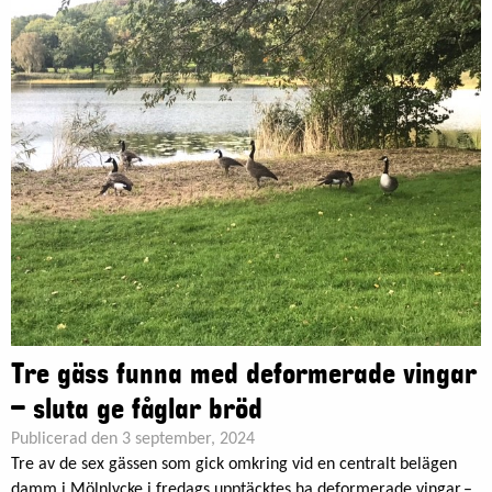
Tre gäss funna med deformerade vingar
– sluta ge fåglar bröd
Publicerad den 3 september, 2024
Tre av de sex gässen som gick omkring vid en centralt belägen
damm i Mölnlycke i fredags upptäcktes ha deformerade vingar.–