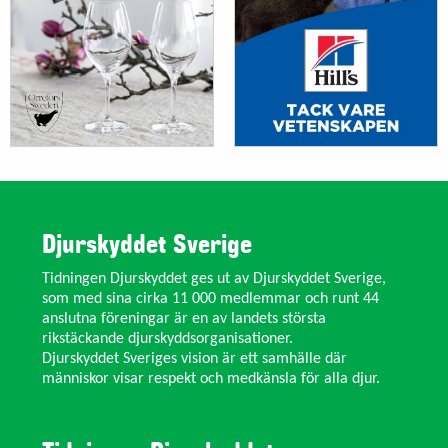
Djurskyddet Sverige
Tidningen Djurskyddet ges ut av Djurskyddet Sverige,
som med sina cirka 11 000 medlemmar och runt 44
anslutna föreningar är en av landets största
rikstäckande djurskyddsorganisationer.
Djurskyddet Sveriges vision är ett samhälle där
människor visar respekt och medkänsla för alla djur.