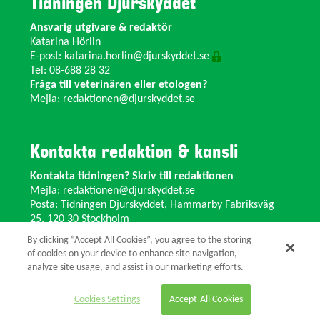
Tidningen Djurskyddet
Ansvarig utgivare & redaktör
Katarina Hörlin
E-post:
katarina.horlin@djurskyddet.se
Tel: 08-688 28 32
Fråga till veterinären eller etologen?
Mejla:
redaktionen@djurskyddet.se
Kontakta redaktion & kansli
Kontakta tidningen? Skriv till redaktionen
Mejla:
redaktionen@djurskyddet.se
Posta: Tidningen Djurskyddet, Hammarby Fabriksväg
25, 120 30 Stockholm
Ändra adress? Kontakta kansliet
By clicking “Accept All Cookies”, you agree to the storing
Växel: 08-673 35 11 E-post:
info@djurskyddet.se
of cookies on your device to enhance site navigation,
analyze site usage, and assist in our marketing efforts.
© 2026 Tidningen Djurskyddet.
Cookies Settings
Accept All Cookies