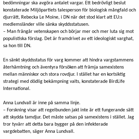
bedömningar ska avgöra antalet vargar. Ett bedrövligt beslut
konstaterade Miljöpartiets talesperson för biologisk mångfald och
djurrätt, Rebecka Le Moine, i DN när det stod klart att EU:s
medlemsländer ville sänka skyddsstatusen.
– Man frångår vetenskapen och börjar mer och mer luta sig mot
populistiska förslag. Det är framdrivet av ett ideologiskt varghat,
sa hon till DN.
En sänkt skyddsstatus för varg kommer att hindra vargstammens
återhämtning och äventyra försöken att främja samexistens
mellan människor och stora rovdjur. I stället har en kortsiktig
strategi med dödlig bekämpning valts, konstaterade BirdLife
International.
Anna Lundvall är inne på samma linje.
– Forskning visar att regelbunden jakt inte är ett fungerande sätt
att skydda tamdjur. Det måste satsas på samexistens i stället. Jag
tror tyvärr att detta bara bygger på den infekterade
vargdebatten, säger Anna Lundvall.