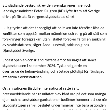
Ett glädjande besked, skrev den svenska regeringen och
landsbygdsminister Peter Kullgren (KD) lyfte fram att Sverige
drivit på för att få vargens skyddsstatus sänkt.
– Jag tycker att det är sorgligt att politiken inte försöker lösa de
konflikter som uppstår mellan människor och varg på ett sätt som
forskningen förespråkar, utan i stället försöker få till en sänkning
av skyddsstatusen, säger Anna Lundvall, sakkunnig hos
Djurskyddet Sverige.
Endast Spanien och Irland röstade emot förslaget att sänka
skyddsstatusen i september 2024. Tyskland gjorde en
överraskande helomvändning och röstade plötsligt för förslaget
att sänka skyddsstatusen.
Organisationen BirdLife International satte i sitt
pressmeddelande när resultatet blev känt ord på det som många
djur- och naturskyddsorganisationer bedömer kommer att ske när
skyddsstatusen sänks: beslutet underminerar inte bara årtionden