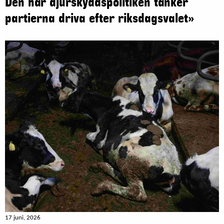
Den här djurskyddspolitiken tänker
partierna driva efter riksdagsvalet»
17 juni, 2026