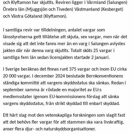
och Klyftamon har skjutits. Reviren ligger i Värmland (Salungen)
Örebro län (Mjuggsjön och Tiveden) Västmanland (Kesberget)
och Västra Götaland (Klyftamon).
I samtliga revir var tilldelningen, antalet vargar som
länsstyrelserna gett tillåtelse att skjuta, sex vargar, men när det
visade sig att det inte fanns mer än en varg i Salungen avlystes
jakten där när denna varg skjutits. Totalt sköts 25 vargar i
samtliga fem län sedan licensjakten startade 2 januari.
I Sverige beräknas det finnas runt 375 vargar och inom EU cirka
20 000 vargar. I december 2024 beslutade Bernkonventionens
ständiga kommitté att vargens skyddsstatus ska sänkas. Redan i
september samma år röstade en majoritet av EU:s
medlemsstater igenom EU-kommissionens förslag att sänka
vargens skyddsstatus, från strikt skyddad till enbart skyddad.
Ett hårt slag mot den vetenskapliga forskningen som slagit fast
att det behövs fler vargar för att stammen ska vara livskraftig,
anser flera djur- och naturskyddsorganisationer.