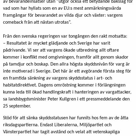
av bevarandeinsatser utan ”utgör också ett betydande bakslag för
vad som har hyllats som en av EU:s mest anmärkningsvärda
framgångar för bevarandet av vilda djur och växter: vargens
comeback från att nästan utrotas”.
Från den svenska regeringen var tongången den rakt motsatta:
– Resultatet är mycket glädjande och Sverige har varit
pådrivande. Vi ser att vargens ökade utbredning allt oftare
kommer i konflikt med omgivningen, framför allt genom skador
på tamdjur och boskap. Den allra högsta skyddsnivån för varg är
inte motiverad i Sverige. Det här är ett avgörande första steg för
en framtida sänkning av vargens skyddsstatus i art- och
habitatdirektivet. Dagens omröstning kommer i förlängningen
kunna leda till ökad handlingskraft i hanteringen av vargattacker,
sa landsbygdsminister Peter Kullgren i ett pressmeddelande den
25 september.
Stöd för att sänka skyddsstatusen har funnits hos fem av de åtta
riksdagspartierna. Endast Liberalerna, Miljöpartiet och
Vänsterpartiet har tagit avstånd och velat att vetenskapliga