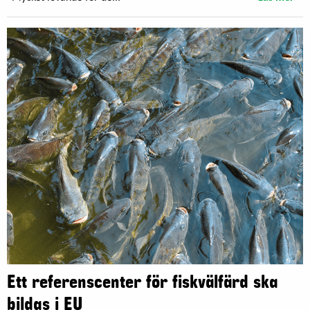
Ett referenscenter för fiskvälfärd ska
bildas i EU