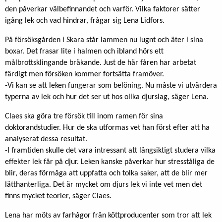
den påverkar välbefinnandet och varför. Vilka faktorer sätter
igång lek och vad hindrar, frågar sig Lena Lidfors.
På försöksgården i Skara står lammen nu lugnt och äter i sina
boxar. Det frasar lite i halmen och ibland hörs ett
målbrottsklingande bräkande. Just de här fåren har arbetat
färdigt men försöken kommer fortsätta framöver.
-Vi kan se att leken fungerar som belöning. Nu måste vi utvärdera
typerna av lek och hur det ser ut hos olika djurslag, säger Lena.
Claes ska göra tre försök till inom ramen för sina
doktorandstudier. Hur de ska utformas vet han först efter att ha
analyserat dessa resultat.
-I framtiden skulle det vara intressant att långsiktigt studera vilka
effekter lek får på djur. Leken kanske påverkar hur stresståliga de
blir, deras förmåga att uppfatta och tolka saker, att de blir mer
lätthanterliga. Det är mycket om djurs lek vi inte vet men det
finns mycket teorier, säger Claes.
Lena har möts av farhågor från köttproducenter som tror att lek