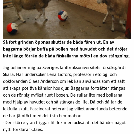
Så fort grinden öppnas skuttar de båda fåren ut. En av
baggarna börjar buffa på bollen med huvudet och det dröjer
inte länge förrän de båda fåskallarna möts i en dov stångning.
Jag befinner mig på Sveriges lantbruksuniversitets försöksgård i
Skara. Här undersöker Lena Lidfors, professor i etologi och
doktoranden Claes Anderson om lek kan användas som ett sätt
att skapa positiva känslor hos djur. Baggarna fortsätter stångas
och de rör sig nyfiket runt i boxen. De rullar lite med bollarna
med hjälp av huvudet och så stångas de lite. Då och då tar de
lekfulla skutt. Fascinerat noterar jag vilket annorlunda beteende
de har jämfört med det i sin hemmabox.
-Den större ytan triggar till lek men också att det händer något
nytt, förklarar Claes.