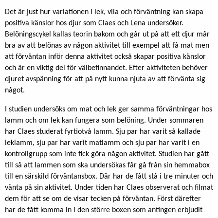
Det är just hur variationen i lek, vila och förväntning kan skapa
positiva känslor hos djur som Claes och Lena undersöker.
Belöningscykel kallas teorin bakom och går ut på att ett djur mår
bra av att belönas av någon aktivitet till exempel att få mat men
att förväntan inför denna aktivitet också skapar positiva känslor
och är en viktig del för välbefinnandet. Efter aktiviteten behöver
djuret avspänning för att på nytt kunna njuta av att förvänta sig
något.
I studien undersöks om mat och lek ger samma förväntningar hos
lamm och om lek kan fungera som belöning. Under sommaren
har Claes studerat fyrtiotvå lamm. Sju par har varit så kallade
leklamm, sju par har varit matlamm och sju par har varit i en
kontrollgrupp som inte fick göra någon aktivitet. Studien har gått
till så att lammen som ska undersökas får gå från sin hemmabox
till en särskild förväntansbox. Där har de fått stå i tre minuter och
vänta på sin aktivitet. Under tiden har Claes observerat och filmat
dem för att se om de visar tecken på förväntan. Först därefter
har de fått komma in i den större boxen som antingen erbjudit