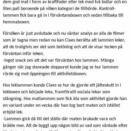
dem god mat i form av kraftfoder eller lek med två bollar och en
liten pall beroende på vilken kategori de tillhörde. Kontroll-
lammen fick bara gå in i förväntansboxen och sedan tillbaka till
hemmaboxen.
Försöken är just avslutade och nu väntar analys av alla de filmer
som är tagna men redan nu kan Claes berätta att lammen leker,
att de troligtvis ser det som belöning och att de visar tecken på
förväntan inför leken.
-Inget snack om att det var förväntan hos lammen. Många
gånger när jag stannade stoppuret kunde jag se hur lammen
rörde sig mot öppningen till aktivitetsboxen.
Hos leklammen kunde Claes se hur de gjorde ett jätteskutt in i
lekboxen och började leka, framförallt sociala lekar som
stångning. Hos matlammen som fick äta som aktivitet gjorde han
en variant under en vecka där han tog bort maten och istället
erbjöd lek.
-Lammen gick då till det ställe där maten brukade vara och
bräkte mer. Att de byggt upp någon bild av vad som väntade efter