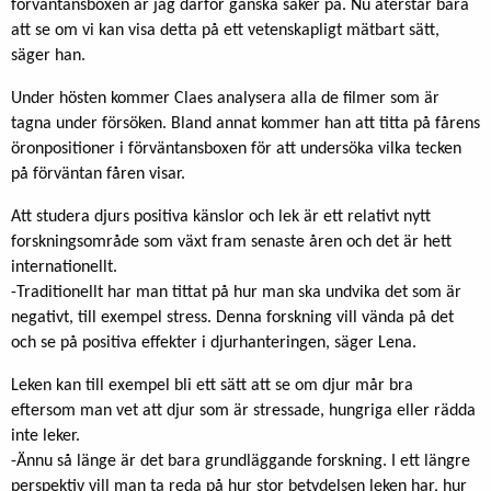
förväntansboxen är jag därför ganska säker på. Nu återstår bara
att se om vi kan visa detta på ett vetenskapligt mätbart sätt,
säger han.
Under hösten kommer Claes analysera alla de filmer som är
tagna under försöken. Bland annat kommer han att titta på fårens
öronpositioner i förväntansboxen för att undersöka vilka tecken
på förväntan fåren visar.
Att studera djurs positiva känslor och lek är ett relativt nytt
forskningsområde som växt fram senaste åren och det är hett
internationellt.
-Traditionellt har man tittat på hur man ska undvika det som är
negativt, till exempel stress. Denna forskning vill vända på det
och se på positiva effekter i djurhanteringen, säger Lena.
Leken kan till exempel bli ett sätt att se om djur mår bra
eftersom man vet att djur som är stressade, hungriga eller rädda
inte leker.
-Ännu så länge är det bara grundläggande forskning. I ett längre
perspektiv vill man ta reda på hur stor betydelsen leken har, hur