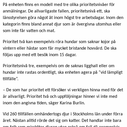
På enheten finns en modell med tre olika prioritetsnivåer för
anmälningar. De allvarligaste fallen, prioritetsnivå ett, ska
länsstyrelsen göra något åt inom högst tre arbetsdagar. Inom den
kategorin finns bland annat djur som är övergivna utomhus eller
som inte får vatten och mat.
Prioritet två kan exempelvis röra hundar som saknar kojor på
vintern eller hästar som får mycket bristande hovvård. De ska
följas upp med ett besök inom 15 dagar.
Prioritetsnivå tre, exempelvis om de saknas ligghall eller om
hundar inte rastas ordentligt, ska enheten agera på ”vid lämpligt
tillfälle”.
– De som har prioritet ett försöker vi verkligen hinna med för det
är allvarligt. Prioritet två och uppföljningar hinner vi inte med
inom den angivna tiden, säger Karina Burlin.
Vid 260 tillfällen omhändertogs djur i Stockholms län under förra
året. Nästan alltid rörde det sig om katter. Det handlar inte bara