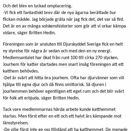
Och det blev en lyckad omplacering.
-Vi fick ett fantastiskt brev där de nya ägarna berättade hur
flickan mådde. Jag började gråta när jag fick det, det var så fint.
Det är en av många solskenshistorier som gör att vi orkar kämpa
vidare, säger Britten Hedin.
Föreningen som är ansluten till Djurskyddet Sverige fick en helt
ny styrelse för några år sedan och med den en ny energi.
Medlemsantalet har ökat från runt 100 till cirka 270 stycken.
Jourhem för katter startades men snart insåg föreningen att ett
katthem behövdes.
-Det är svårt att hitta bra jourhem. Ofta har djurvänner som vill
hjälpa till egna djur och då finns smittorisk. Så djuren i
jourhemmen behöver egentligen ett eget rum och det blir svårt
för folk att erbjuda, säger Britten Hedin.
Tack vare medlemmarnas hårda arbete kunde katthemmet
startas. Men först efter en ett och ett halvt års kämpande mot
länsstyrelsen.
-De ville först inte ge oss tillstånd att ha katthemmet. De menade