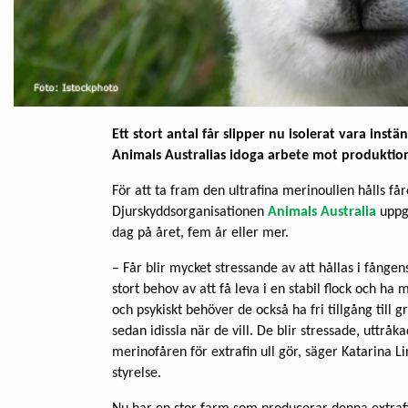
Ett stort antal får slipper nu isolerat vara ins
Animals Australias idoga arbete mot produktion
För att ta fram den ultrafina merinoullen hålls 
Djurskyddsorganisationen
Animals Australia
uppge
dag på året, fem år eller mer.
– Får blir mycket stressande av att hållas i fånge
stort behov av att få leva i en stabil flock och ha 
och psykiskt behöver de också ha fri tillgång till g
sedan idissla när de vill. De blir stressade, uttrå
merinofåren för extrafin ull gör, säger Katarina 
styrelse.