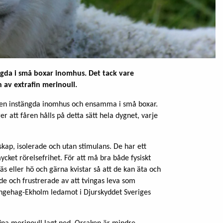
tängda i små boxar inomhus. Det tack vare
 av extrafin merinoull.
fåren instängda inomhus och ensamma i små boxar.
r att fåren hålls på detta sätt hela dygnet, varje
nskap, isolerade och utan stimulans. De har ett
mycket rörelsefrihet. För att må bra både fysiskt
räs eller hö och gärna kvistar så att de kan äta och
kade och frustrerade av att tvingas leva som
Lingehag-Ekholm ledamot i Djurskyddet Sveriges