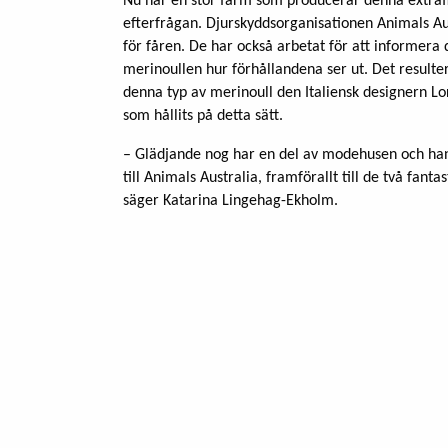
Nu har en stor farm som producerar denna extraf
efterfrågan. Djurskyddsorganisationen Animals Au
för fåren. De har också arbetat för att informera
merinoullen hur förhållandena ser ut. Det resulte
denna typ av merinoull den Italiensk designern Lor
som hållits på detta sätt.
– Glädjande nog har en del av modehusen och hand
till Animals Australia, framförallt till de två fan
säger Katarina Lingehag-Ekholm.