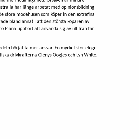
ina merinoull lagt ned. Orsaken är mindre
stralia har länge arbetat med opinionsbildning
 de stora modehusen som köper in den extrafina
rade bland annat i att den största köparen av
o Piana upphört att använda sig av ull från får
eln börjat ta mer ansvar. En mycket stor eloge
tastiska drivkrafterna Glenys Oogjes och Lyn White,