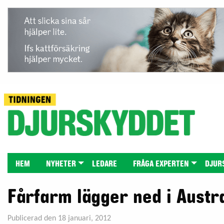
HEM
NYHETER
LEDARE
FRÅGA EXPERTEN
DJUR
Fårfarm lägger ned i Austr
Publicerad den 18 januari, 2012